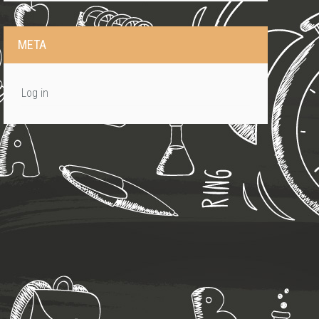
META
Log in