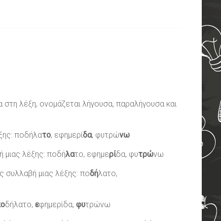
α στη λέξη, ονομάζεται λήγουσα, παραλήγουσα και
ξης: ποδήλα
το
, εφημερί
δα
, φυτρώ
νω
 μιας λέξης: ποδή
λα
το, εφημε
ρί
δα, φυ
τρώ
νω
ς συλλαβή μιας λέξης: πο
δή
λατο,
πο
δήλατο,
ε
φημερίδα,
φυ
τρώνω