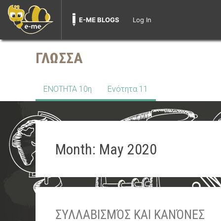
E-ME BLOGS
Log In
Skip
to
ΓΛΩΣΣΑ
content
ΕΝΟΤΗΤΑ 10η
Ενότητα 11
Month:
May 2020
ΣΥΛΛΑΒΙΣΜΌΣ ΚΑΙ ΚΑΝΌΝΕΣ