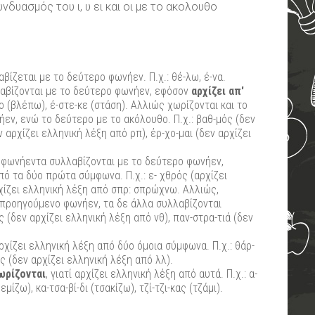
δυασμός του ι, υ ει και οι με το ακολουθο
ζεται με το δεύτερο φωνήεν. Π.χ.: θέ-λω, έ-να.
αβίζονται με το δεύτερο φωνήεν, εφόσον
αρχίζει απ'
λί-ο (βλέπω), έ-στε-κε (στάση). Αλλιώς χωρίζονται και το
ν, ενώ το δεύτερο με το ακόλουθο. Π.χ.: βαθ-μός (δεν
 αρχίζει ελληνική λέξη από ρπ), έρ-χο-μαι (δεν αρχίζει
 φωνήεντα συλλαβίζονται με το δεύτερο φωνήεν,
ό τα δύο πρώτα σύμφωνα. Π.χ.: ε- χθρός (αρχίζει
ρχίζει ελληνική λέξη από σπρ: σπρώχνω. Αλλιώς,
 προηγούμενο φωνήεν, τα δε άλλα συλλαβίζονται
 (δεν αρχίζει ελληνική λέξη από νθ), παν-στρα-τιά (δεν
 αρχίζει ελληνική λέξη από δύο όμοια σύμφωνα. Π.χ.: θάρ-
ς (δεν αρχίζει ελληνική λέξη από λλ).
ωρίζονται
, γιατί αρχίζει ελληνική λέξη από αυτά. Π.χ.: α-
μίζω), κα-τσα-βί-δι (τσακίζω), τζί-τζι-κας (τζάμι).