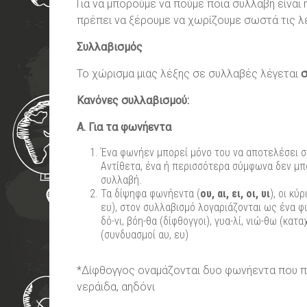
Για να μπορούμε να πούμε ποια συλλαβή είναι
πρέπει να ξέρουμε να χωρίζουμε σωστά τις λ
Συλλαβισμός
Το χώρισμα μιας λέξης σε συλλαβές λέγεται
σ
Κανόνες συλλαβισμού:
Α. Για τα φωνήεντα
Ένα φωνήεν μπορεί μόνο του να αποτελέσει συλλ
Αντίθετα, ένα ή περισσότερα σύμφωνα δεν μ
συλλαβή.
Τα δίψηφα φωνήεντα (
ου, αι, ει, οι, υι
), οι κύ
ευ), στον συλλαβισμό λογαριάζονται ως ένα φω
δό-νι, βόη-θα (δίφθογγοι), γυα-λί, νιώ-θω (καταχ
(συνδυασμοί αυ, ευ)
*Δίφθογγος οναμάζονται δυο φωνήεντα που πρ
νεράιδα, αηδόνι