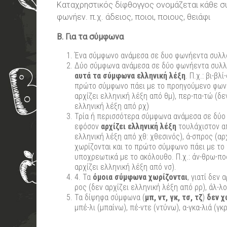
Καταχρηστικός δίφθογγος ονομάζεται κάθε συν
φωνήεν. π.χ. άδειος, ποιοι, ποιους, θειάφι
B. Για τα σύμφωνα
Ένα σύμφωνο ανάμεσα σε δυο φωνήεντα συλλαβί
Δύο σύμφωνα ανάμεσα σε δύο φωνήεντα συλλ
αυτά τα σύμφωνα ελληνική λέξη
. Π.χ.: βι-β
πρώτο σύμφωνο πάει με το προηγούμενο φωνήε
αρχίζει ελληνική λέξη από θμ), περ-πα-τώ (δεν
ελληνική λέξη από ρχ)
Τρία ή περισσότερα σύμφωνα ανάμεσα σε δύο
εφόσον
αρχίζει ελληνική λέξη
τουλάχιστον απ
ελληνική λέξη από χθ: χθεσινός), ά-σπρος (α
χωρίζονται και το πρώτο σύμφωνο πάει με το
υποχρεωτικά με το ακόλουθο. Π.χ.: άν-θρω-πος
αρχίζει ελληνική λέξη από νσ).
4. Τα
όμοια σύμφωνα χωρίζονται
, γιατί δεν
ρος (δεν αρχίζει ελληνική λέξη από ρρ), άλ-λο
Τα δίψηφα σύμφωνα (
μπ, ντ, γκ, τσ, τζ
)
δεν χ
μπέ-λι (μπαίνω), πέ-ντε (ντύνω), α-γκα-λιά (γκρε