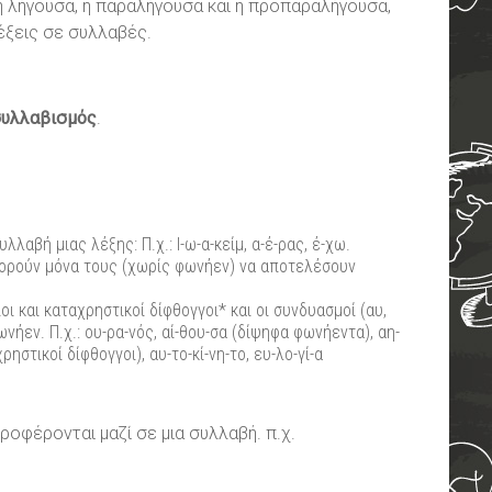
 η λήγουσα, η παραλήγουσα και η προπαραλήγουσα,
έξεις σε συλλαβές.
υλλαβισμός
.
αβή μιας λέξης: Π.χ.: Ι-ω-α-κείμ, α-έ-ρας, έ-χω.
πορούν μόνα τους (χωρίς φωνήεν) να αποτελέσουν
ριοι και καταχρηστικοί δίφθογγοι* και οι συνδυασμοί (αυ,
νήεν. Π.χ.: ου-ρα-νός, αί-θου-σα (δίψηφα φωνήεντα), αη-
ρηστικοί δίφθογγοι), αυ-το-κί-νη-το, ευ-λο-γί-α
οφέρονται μαζί σε μια συλλαβή. π.χ.