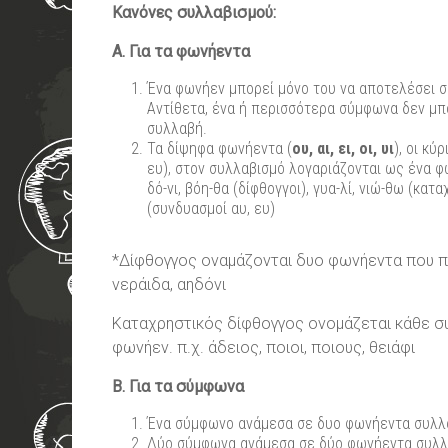
Κανόνες συλλαβισμού:
Α. Για τα φωνήεντα
Ένα φωνήεν μπορεί μόνο του να αποτελέσει συλλ
Αντίθετα, ένα ή περισσότερα σύμφωνα δεν μ
συλλαβή.
Τα δίψηφα φωνήεντα (
ου, αι, ει, οι, υι
), οι κύ
ευ), στον συλλαβισμό λογαριάζονται ως ένα φω
δό-νι, βόη-θα (δίφθογγοι), γυα-λί, νιώ-θω (καταχ
(συνδυασμοί αυ, ευ)
*Δίφθογγος οναμάζονται δυο φωνήεντα που πρ
νεράιδα, αηδόνι
Καταχρηστικός δίφθογγος ονομάζεται κάθε συν
φωνήεν. π.χ. άδειος, ποιοι, ποιους, θειάφι
B. Για τα σύμφωνα
Ένα σύμφωνο ανάμεσα σε δυο φωνήεντα συλλαβί
Δύο σύμφωνα ανάμεσα σε δύο φωνήεντα συλλ