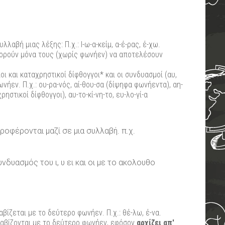
αβή μιας λέξης: Π.χ.: Ι-ω-α-κείμ, α-έ-ρας, έ-χω.
πορούν μόνα τους (χωρίς φωνήεν) να αποτελέσουν
ριοι και καταχρηστικοί δίφθογγοι* και οι συνδυασμοί (αυ,
νήεν. Π.χ.: ου-ρα-νός, αί-θου-σα (δίψηφα φωνήεντα), αη-
ρηστικοί δίφθογγοι), αυ-το-κί-νη-το, ευ-λο-γί-α
οφέρονται μαζί σε μια συλλαβή. π.χ.
δυασμός του ι, υ ει και οι με το ακολουθο
ζεται με το δεύτερο φωνήεν. Π.χ.: θέ-λω, έ-να.
αβίζονται με το δεύτερο φωνήεν, εφόσον
αρχίζει απ'