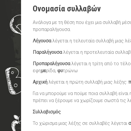
Ονομασία συλλαβών
Ανάλογα με τη θέση που έχει μια συλλαβή μέσ
προπαραλήγουσα.
Λήγουσα
λέγεται η τελευταία συλλαβή μιας λέ
Παραλήγουσα
λέγεται η προτελευταία συλλαβή
Προπαραλήγουσα
λέγεται η τρίτη από το τέλο
εφη
με
ρίδα,
φυ
τρώνω
Αρχική
λέγεται η πρώτη συλλαβή μιας λέξης:
Για να μπορούμε να πούμε ποια συλλαβή είναι
πρέπει να ξέρουμε να χωρίζουμε σωστά τις λ
Συλλαβισμός
Το χώρισμα μιας λέξης σε συλλαβές λέγεται
σ