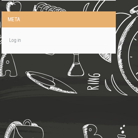
META
Log in