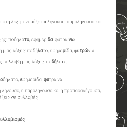
α στη λέξη, ονομάζεται λήγουσα, παραλήγουσα και
ξης: ποδήλα
το
, εφημερί
δα
, φυτρώ
νω
 μιας λέξης: ποδή
λα
το, εφημε
ρί
δα, φυ
τρώ
νω
ς συλλαβή μιας λέξης: πο
δή
λατο,
πο
δήλατο,
ε
φημερίδα,
φυ
τρώνω
 η λήγουσα, η παραλήγουσα και η προπαραλήγουσα,
έξεις σε συλλαβές.
υλλαβισμός
.