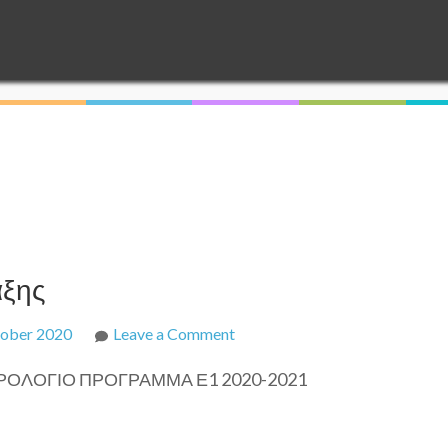
άξης
on
ober 2020
Leave a Comment
ωρολόγια
ΡΟΛΟΓΙΟ ΠΡΟΓΡΑΜΜΑ Ε1 2020-2021
προγράμματα
ε΄τάξης