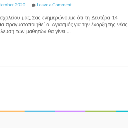
on
tember 2020
Leave a Comment
ΕΝΑΡΞΗ
είου μας, Σας ενημερώνουμε ότι τη Δευτέρα 14
ΣΧΟΛΙΚΗΣ
θα πραγματοποιηθεί ο Αγιασμός για την έναρξη της νέα
ΧΡΟΝΙΑΣ
έλευση των μαθητών θα γίνει …
2020-
2021