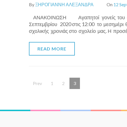
By
ΞΗΡΟΓΙΑΝΝΗ ΑΛΕΞΑΝΔΡΑ
On
12 Sep
ΑΝΑΚΟΙΝΩΣΗ Αγαπητοί γονείς του σχολ
Σεπτεμβρίου 2020 στις 12:00 το μεσημέρι 
σχολικής χρονιάς στο σχολείο μας. Η προσ
READ MORE
Posts
Page
Page
Page
Prev
1
2
3
pagination