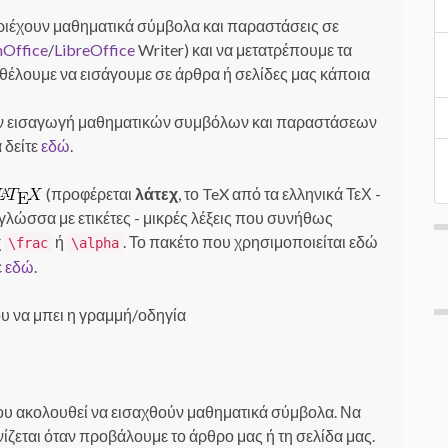
εριέχουν μαθηματικά σύμβολα και παραστάσεις σε
Office
/
LibreOffice
Writer) και να μετατρέπουμε τα
θέλουμε να εισάγουμε σε άρθρα ή σελίδες μας κάποια
την εισαγωγή μαθηματικών συμβόλων και παραστάσεων
 δείτε
εδώ
.
(προφέρεται
λάτεχ
, το TeX από τα ελληνικά ΤεΧ -
 γλώσσα με ετικέτες - μικρές λέξεις που συνήθως
χ
ή
. Το πακέτο που χρησιμοποιείται εδώ
\frac
\alpha
ε
εδώ
.
υ να μπει η γραμμή/οδηγία
που ακολουθεί να εισαχθούν μαθηματικά σύμβολα. Να
ζεται όταν προβάλουμε το άρθρο μας ή τη σελίδα μας.