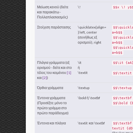
Μείωση κενού (δείτε
\!
$$x \! y$
και παρακάτω -
Πολλαπλασιασμός)
Στοίχιση παράστασης
\quicklatex{align=
$$\quickl
} left, center
a=b$$
(συνήθως εξ
$$\quickl
ορισμού), right
a=b$$
$$\quickl
a=b$$
Πλάγια γράμματα (εξ
\it
$$\it {aA
ορισμού - δείτε και στο
ή
τέλος του κειμένου
[1]
\textit
$$\textit
και
[2]
)
Όρθια γράμματα
\textup
$$\textup
Έντονα γράμματα
\bold ή \textbf
$$\textbf
(Προσέξτε: μόνο το
$$\bold {
πρώτο γράμμα στο
πρώτο παράδειγμα)
Έντονα και πλάγια
\textit και \textbf
$$\textbf
textit {dD