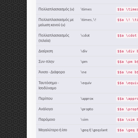
Πολλαπλασιασμός (x)
\times
$$a \time
Πολλαπλασιασμός με
\times, \!
$$a \! \t
μείωση κενού (x)
Πολλαπλασιασμός
\cdot
$$a \cdot
(τελεία)
Διαίρεση
\div
$$a \div 
Συν-πλην
\pm
$$a \pm b
Άνισο - Διάφορο
\ne
$$a \ne b
Ταυτόσημο -
\equiv
$$a \equi
Ισοδύναμο
Περίπου
\approx
$$a \appr
Ανάλογο
\propto
$$a \prop
Παρόμοιο
\sim
$$a \sim 
Μεγαλύτερο ή ίσο
\geq ή \geqslant
$$a \geq 