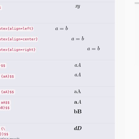
$
atex{align=left}
atex{align=center}
atex{align=right}
}$$
 {aA}$$
 {aA}$$
 aA$$
bB}$$
 {\
}}$$