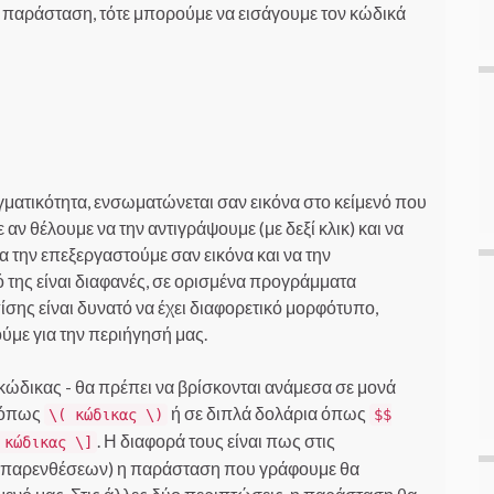
α παράσταση, τότε μπορούμε να εισάγουμε τον κώδικά
ατικότητα, ενσωματώνεται σαν εικόνα στο κείμενό που
αν θέλουμε να την αντιγράψουμε (με δεξί κλικ) και να
 την επεξεργαστούμε σαν εικόνα και να την
ό της είναι διαφανές, σε ορισμένα προγράμματα
ίσης είναι δυνατό να έχει διαφορετικό μορφότυπο,
με για την περιήγησή μας.
κώδικας - θα πρέπει να βρίσκονται ανάμεσα σε μονά
 όπως
ή σε διπλά δολάρια όπως
\( κώδικας \)
$$
. Η διαφορά τους είναι πως στις
 κώδικας \]
ι παρενθέσεων) η παράσταση που γράφουμε θα