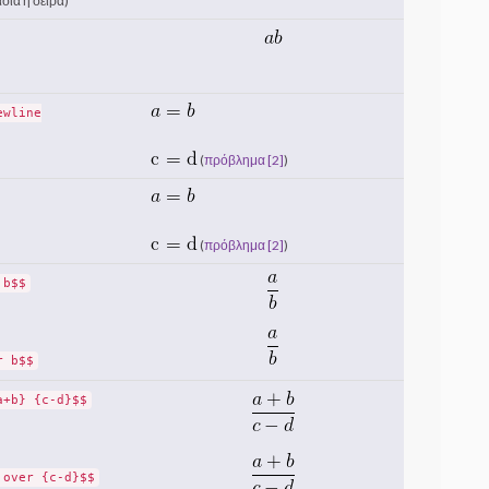
ασία η σειρά)
ewline
(
πρόβλημα [2]
)
(
πρόβλημα [2]
)
 b$$
r b$$
a+b} {c-d}$$
 over {c-d}$$