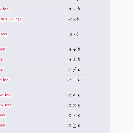
s b$$
imes \! b$$
 b$$
b$$
$$
$$
v b$$
ox b$$
to b$$
b$$
b$$