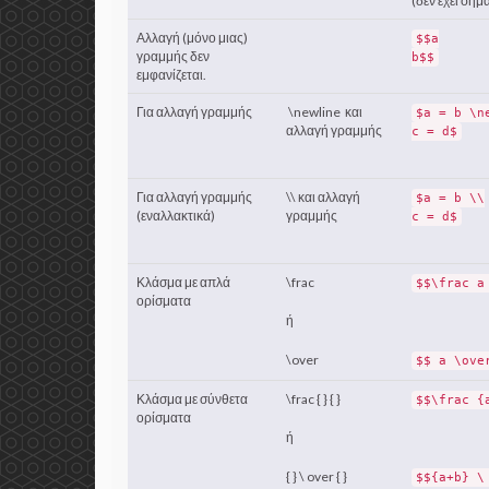
(δεν έχει σημ
Αλλαγή (μόνο μιας)
$$a
γραμμής δεν
b$$
εμφανίζεται.
Για αλλαγή γραμμής
\newline και
$a = b \n
αλλαγή γραμμής
c = d$
Για αλλαγή γραμμής
\\ και αλλαγή
$a = b \\
(εναλλακτικά)
γραμμής
c = d$
Κλάσμα με απλά
\frac
$$\frac a
ορίσματα
ή
\over
$$ a \ove
Κλάσμα με σύνθετα
\frac { } { }
$$\frac {
ορίσματα
ή
{ } \ over { }
$${a+b} \