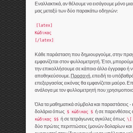
Εναλλακτικά, αν θέλουμε να εισάγουμε μόνο μι
μας μεταξύ των δύο παρακάτω οδηγιών:
[latex]
Κώδικας
[/latex]
Κάθε παράσταση που δημιουργούμε, στην πραγμ
εμφανίζεται στον φυλλομετρητή. Έτσι, μπορούμε 
την επικολλήσουμε σε κάποιο άλλο έγγραφο ή να
αποθηκεύσουμε.
Προσοχή
, επειδή το υπόβαθρ
επεξεργασίας εικόνας θα εμφανίζεται μαύρο. Επ
ανάλογα με τον φυλλομετρητή που χρησιμοποιού
Όλα τα μαθηματικά σύμβολα και παραστάσεις - 
δολάρια όπως
ή σε παρενθέσεις
$ κώδικας $
ή σε τετράγωνες αγκύλες όπως
κώδικας $$
\[
δύο πρώτες περιπτώσεις (μονών δολαρίων κα