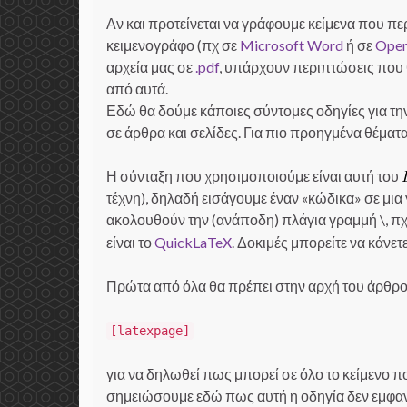
Αν και προτείνεται να γράφουμε κείμενα που π
κειμενογράφο (πχ σε
Microsoft Word
ή σε
Open
αρχεία μας σε
.pdf
, υπάρχουν περιπτώσεις που 
από αυτά.
Εδώ θα δούμε κάποιες σύντομες οδηγίες για 
σε άρθρα και σελίδες. Για πιο προηγμένα θέματα
Η σύνταξη που χρησιμοποιούμε είναι αυτή του
τέχνη), δηλαδή εισάγουμε έναν «κώδικα» σε μια
ακολουθούν την (ανάποδη) πλάγια γραμμή \, π
είναι το
QuickLaTeX
. Δοκιμές μπορείτε να κάνετ
Πρώτα από όλα θα πρέπει στην αρχή του άρθρο
[latexpage]
για να δηλωθεί πως μπορεί σε όλο το κείμενο 
σημειώσουμε εδώ πως αυτή η οδηγία δεν εμφανί