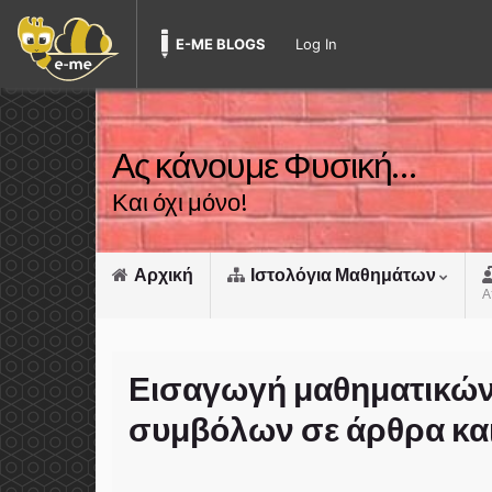
E-ME BLOGS
Log In
Ας κάνουμε Φυσική…
Και όχι μόνο!
Αρχική
Ιστολόγια Μαθημάτων
Α
Εισαγωγή μαθηματικών
συμβόλων σε άρθρα και