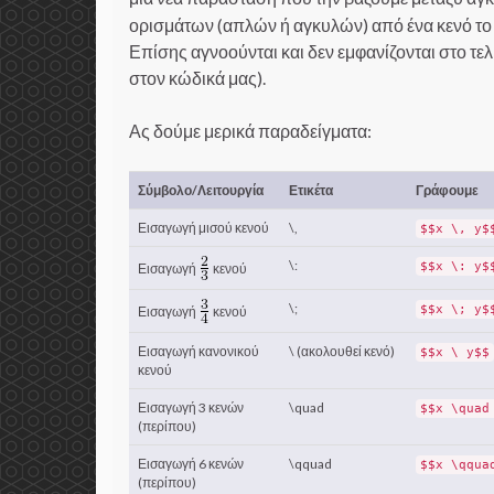
ορισμάτων (απλών ή αγκυλών) από ένα κενό το 
Επίσης αγνοούνται και δεν εμφανίζονται στο τε
στον κώδικά μας).
Ας δούμε μερικά παραδείγματα:
Σύμβολο/Λειτουργία
Ετικέτα
Γράφουμε
Εισαγωγή μισού κενού
\,
$$x \, y$
\:
$$x \: y$
Εισαγωγή
κενού
\;
$$x \; y$
Εισαγωγή
κενού
Εισαγωγή κανονικού
\ (ακολουθεί κενό)
$$x \ y$$
κενού
Εισαγωγή 3 κενών
\quad
$$x \quad
(περίπου)
Εισαγωγή 6 κενών
\qquad
$$x \qqua
(περίπου)