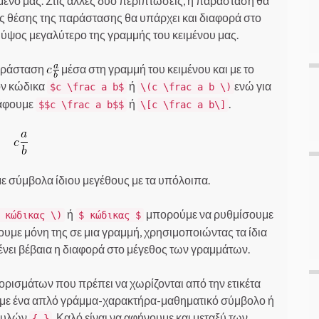
ίμενό μας. Στις άλλες δύο περιπτώσεις, η παράσταση θα
ης θέσης της παράστασης θα υπάρχει και διαφορά στο
ύψος μεγαλύτερο της γραμμής του κειμένου μας.
παράσταση
μέσα στη γραμμή του κειμένου και με το
ον κώδικα
ή
ενώ για
$c \frac a b$
\(c \frac a b \)
ράφουμε
ή
.
$$c \frac a b$$
\[c \frac a b\]
ε σύμβολα ίδιου μεγέθους με τα υπόλοιπα.
ή
μπορούμε να ρυθμίσουμε
 κώδικας \)
$ κώδικας $
υμε μόνη της σε μια γραμμή, χρησιμοποιώντας τα ίδια
ένει βέβαια η διαφορά στο μέγεθος των γραμμάτων.
ορισμάτων που πρέπει να χωρίζονται από την ετικέτα
ουμε ένα απλό γράμμα-χαρακτήρα-μαθηματικό σύμβολο ή
γκυλών
. Καλό είναι να αφήνουμε και μεταξύ των
{ }