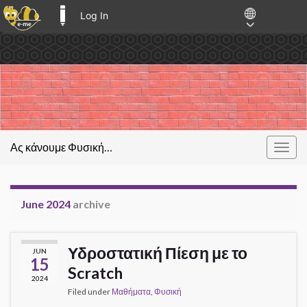
Log In
E-ME BLOGS
Ας κάνουμε Φυσική…
Togg
navig
June 2024
archive
Υδροστατική Πίεση με το
JUN
15
Scratch
2024
Filed under
Μαθήματα
,
Φυσική