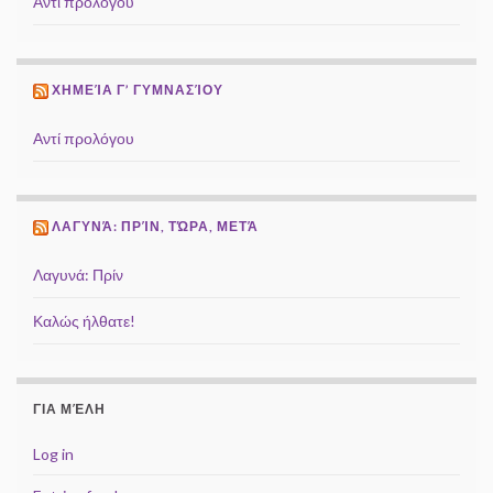
Αντί προλόγου
ΧΗΜΕΊΑ Γ’ ΓΥΜΝΑΣΊΟΥ
Αντί προλόγου
ΛΑΓΥΝΆ: ΠΡΊΝ, ΤΏΡΑ, ΜΕΤΆ
Λαγυνά: Πρίν
Καλώς ήλθατε!
ΓΙΑ ΜΈΛΗ
Log in