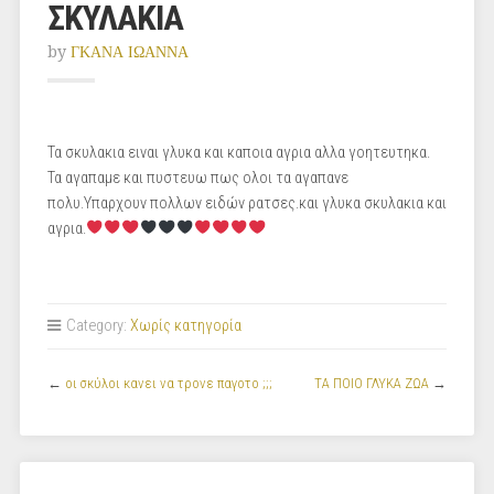
ΣΚΥΛΑΚΙΑ
by
ΓΚΑΝΑ ΙΩΑΝΝΑ
Τα σκυλακια ειναι γλυκα και καποια αγρια αλλα γοητευτηκα.
Τα αγαπαμε και πυστευω πως ολοι τα αγαπανε
πολυ.Υπαρχουν πολλων ειδών ρατσες.και γλυκα σκυλακια και
αγρια.
Category:
Χωρίς κατηγορία
←
οι σκύλοι κανει να τρονε παγοτο ;;;
ΤΑ ΠΟΙΟ ΓΛΥΚΑ ΖΩΑ
→