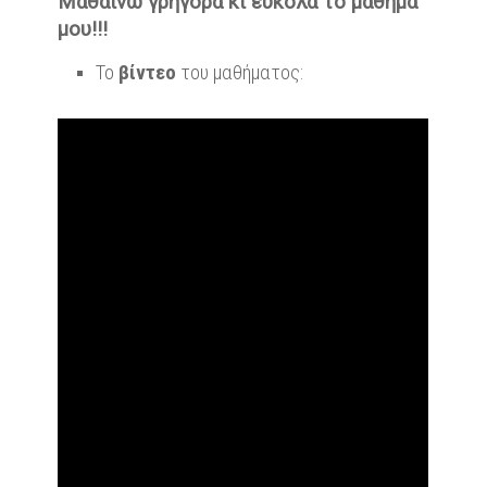
Μαθαίνω γρήγορα κι εύκολα το μάθημά
μου!!!
Το
βίντεο
του μαθήματος: