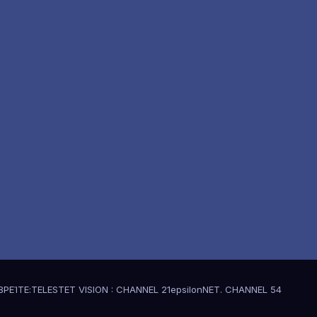
ΒΡΕΊΤΕ:
TELESTET VISION : CHANNEL 21
epsilonNET. CHANNEL 54