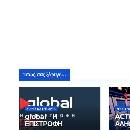
Ίσως σας ξέφυγε...
ΧΩΡΊΣ ΚΑΤΗΓΟΡΊΑ
ΝΈΑ ΤΗ
global – Η
ACT
ΕΠΙΣΤΡΟΦΗ
ΑΛΗ