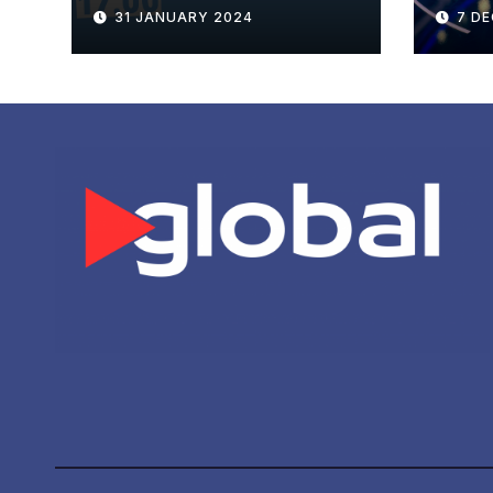
ΠΛΑ
31 JANUARY 2024
7 D