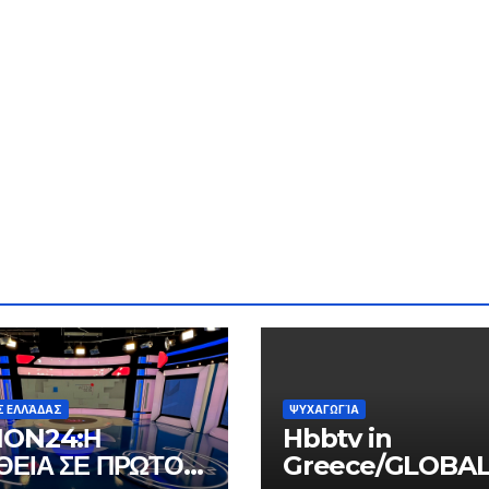
Σ ΕΛΛΆΔΑΣ
ΨΥΧΑΓΩΓΊΑ
ION24:Η
Hbbtv in
ΘΕΙΑ ΣΕ ΠΡΩΤΟ
Greece/GLOBA