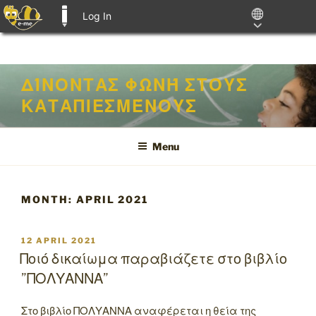
Log In
E-ME BLOGS
Skip
ΔΊΝΟΝΤΑΣ ΦΩΝΉ ΣΤΟΥΣ
to
ΚΑΤΑΠΙΕΣΜΈΝΟΥΣ
content
Menu
MONTH:
APRIL 2021
POSTED
12 APRIL 2021
ON
Ποιό δικαίωμα παραβιάζετε στο βιβλίο
”ΠΟΛΥΑΝΝΑ”
Στο βιβλίο ΠΟΛΥΑΝΝΑ αναφέρεται η θεία της