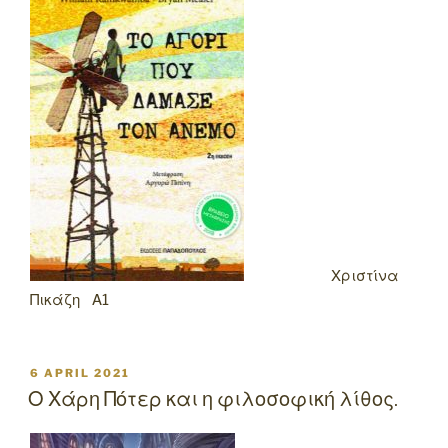
Χριστίνα
Πικάζη Α1
POSTED
6 APRIL 2021
ON
Ο Χάρη Πότερ και η φιλοσοφική λίθος.