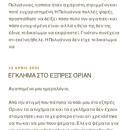
Πολυάννας, η οποία ήταν αχάριστη, στριμμένη και
ποτέ ευχαριστημένη. Η Πολυάννα πολλές φορές
προσπάθησε να δείξει πόσο πολύ την αγαπάει και
πόσο ευτυχισμένη είναι αλλά η θεία της δεν της
έδινε το δικαίωμα να εκφραστεί. Γινόταν συνέχεια
οτι εκείνη ήθελε. Η Πολυάννα δεν είχε το δικαίωμα
να
POSTED
12 APRIL 2021
ON
ΈΓΚΛΗΜΑ ΣΤΟ ΕΞΠΡΕΣ ΌΡΙΑΝ
Αγαπημένο μου ημερολόγιο,
Από την στιγμή που πάτησα το πόδι μου στο εξπρές
Όριαν τα ατυχήματα και τα εγκλήματα δεν έχουν
σταματήσει, και το χειρότερο είναι οτι χρειάστηκε
να πω και να μου πουν ψέματα. Έλεγα ψέματα για