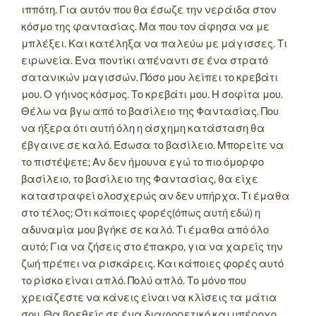
ιππότη. Για αυτόν που θα έσωζε την νεράιδα στον
κόσμο της φαντασίας. Μα που τον άφησα να με
μπλέξει. Και κατέληξα να παλεύω με μάγισσες. Τι
ειρωνεία. Ένα ποντίκι απέναντι σε ένα στρατό
σατανικών μαγισσών. Πόσο μου λείπει το κρεβάτι
μου. Ο γήινος κόσμος. Το κρεβάτι μου. Η σοφίτα μου.
Θέλω να βγω από το βασίλειο της Φαντασίας. Που
να ήξερα ότι αυτή όλη η άσχημη κατάσταση θα
έβγαινε σε καλό. Έσωσα το βασίλειο. Μπορείτε να
το πιστέψετε; Αν δεν ήμουνα εγώ το πιο όμορφο
βασίλειο, το βασίλειο της Φαντασίας, θα είχε
καταστραφεί ολοσχερώς αν δεν υπήρχα. Τι έμαθα
στο τέλος; Ότι κάποιες φορές(όπως αυτή εδώ) η
αδυναμία μου βγήκε σε καλό. Τι έμαθα από όλο
αυτό; Για να ζήσεις στο έπακρο, για να χαρείς την
ζωή πρέπει να ρισκάρεις. Και κάποιες φορές αυτό
το ρίσκο είναι απλό. Πολύ απλό. Το μόνο που
χρειάζεστε να κάνεις είναι να κλίσεις τα μάτια
σου. Θα βρεθείς σε ένα διαφορετικό και υπέροχο