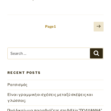
Posts
Next
Page
1
page
pagination
Search
Search
for:
RECENT POSTS
Ρατσισμός
Είναι γραμμική οι σχέσεις μεταξύ σκέψεις και
γλώσσας;
Ποιό δικαίωμα παραβιάζετε στο βιβλίο ”ΠΟΛΥΑΝΝΑ”