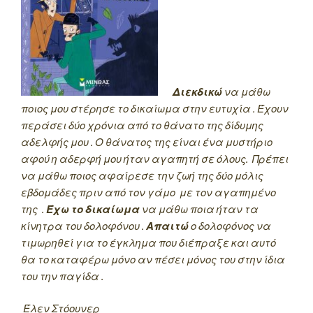
Διεκδικώ
να μάθω
ποιος μου στέρησε το δικαίωμα στην ευτυχία . Έχουν
περάσει δύο χρόνια από το θάνατο της δίδυμης
αδελφής μου . Ο θάνατος της είναι ένα μυστήριο
αφού η αδερφή μου ήταν αγαπητή σε όλους. Πρέπει
να μάθω ποιος αφαίρεσε την ζωή της δύο μόλις
εβδομάδες πριν από τον γάμο με τον αγαπημένο
της .
Έχω το δικαίωμα
να μάθω ποια ήταν τα
κίνητρα του δολοφόνου .
Απαιτώ
ο δολοφόνος να
τιμωρηθεί για το έγκλημα που διέπραξε και αυτό
θα το καταφέρω μόνο αν πέσει μόνος του στην ίδια
του την παγίδα .
Έλεν Στόουνερ