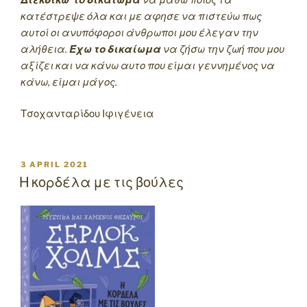
κατέστρεψε όλα και με αφησε να πιστεύω πως
αυτοί οι ανυπόφοροι άνθρωποι μου έλεγαν την
αλήθεια.
Έχω το δικαίωμα
να ζήσω την ζωή που μου
αξίζει και να κάνω αυτο που είμαι γεννημένος να
κάνω, είμαι μάγος.
Τσοχανταρίδου Ιφιγένεια
POSTED
3 APRIL 2021
ON
Η κορδέλα με τις βούλες