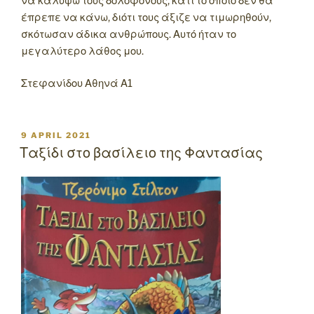
να καλύψω τους δολοφόνους, κάτι το οποίο δεν θα
έπρεπε να κάνω, διότι τους άξιζε να τιμωρηθούν,
σκότωσαν άδικα ανθρώπους. Αυτό ήταν το
μεγαλύτερο λάθος μου.
Στεφανίδου Αθηνά Α1
POSTED
9 APRIL 2021
ON
Ταξίδι στο βασίλειο της Φαντασίας