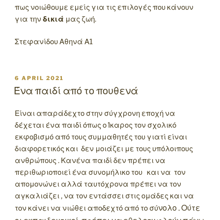
πως νοιώθουμε εμείς για τις επιλογές που κάνουν
για την
δικιά
μας ζωή.
Στεφανίδου Αθηνά Α1
POSTED
6 APRIL 2021
ON
Ένα παιδί από το πουθενά
Είναι απαράδεχτο στην σύγχρονη εποχή να
δέχεται ένα παιδί όπως ο Ίκαρος τον σχολικό
εκφοβισμό από τους συμμαθητές του γιατί είναι
διαφορετικός και δεν μοιάζει με τους υπόλοιπους
ανθρώπους . Κανένα παιδί δεν πρέπει να
περιθωριοποιεί ένα συνομήλικο του και να τον
απομονώνει αλλά ταυτόχρονα πρέπει να τον
αγκαλιάζει , να τον εντάσσει στις ομάδες και να
νολο . Ούτε
τον κάνει να νιώθει αποδεχτό από το σύ