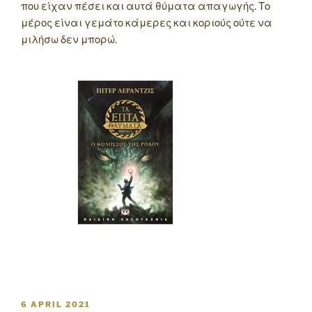
που είχαν πέσει και αυτά θύματα απαγωγής. Το
μέρος είναι γεμάτο κάμερες και κοριούς ούτε να
μιλήσω δεν μπορώ.
POSTED
6 APRIL 2021