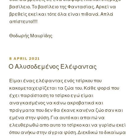
βασίλειο. Το βασίλειο της Φαντασίας. Αρκεί να
βρεθείς εκεί και τότε όλα είναι πιθανά. Απλά
απίστευτο!!!!
Θοδωρής Μαυρίδης
POSTED
8 APRIL 2021
ON
Ο Αλυσοδεμένος Ελέφαντας
Είμαι ένας ελέφαντας ενός τσίρκου που
κακομεταχειρίζεται τα ζώα του. Κάθε φορά που
έχει παράσταση το τσίρκο εγώ είμαι
αναγκασμένος να κάνω ακροβατικά και
πράγματα που δεν θα έκανε κανένα ζώο σαν και
εμένα στην φύση. Για αυτό και απαιτώ να
ελευθερωθώ απο αυτο το τσίρκο και να γυρίσω εκεί
όπου ανήκω στην άγρια φύση. Διεκδικώ το δικαίωμα