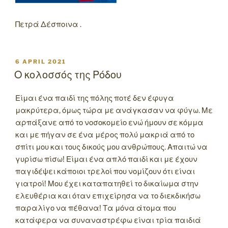
Πετρά Δέσποινα .
POSTED
6 APRIL 2021
ON
Ο κολοσσός της Ρόδου
Είμαι ένα παιδί της πόλης ποτέ δεν έφυγα
μακρύτερα, όμως τώρα με ανάγκασαν να φύγω. Με
αρπάξανε από το νοσοκομείο ενώ ήμουν σε κόμμα
και με πήγαν σε ένα μέρος πολύ μακριά από το
σπίτι μου και τους δικούς μου ανθρώπους. Απαιτώ να
γυρίσω πίσω! Είμαι ένα απλό παιδί και με έχουν
παγιδέψει κάποιοι τρελοί που νομίζουν ότι είναι
γιατροί! Μου έχει καταπατηθεί το δικαίωμα στην
ελευθέρια και όταν επιχείρησα να το διεκδικήσω
παραλίγο να πέθανα! Τα μόνα άτομα που
κατάφερα να συναναστρέφω είναι τρία παιδιά