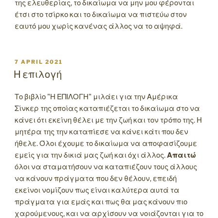
της ελευθερίας, το δικαίωμα να μην μου φέρονται
έτσι στο τσίρκο και το δικαίωμα να πιστεύω στον
εαυτό μου χωρίς κανένας άλλος να το αψηφά.
POSTED
7 APRIL 2021
ON
Η επιλογή
Το βιβλίο "Η ΕΠΙΛΟΓΗ" μιλάει για την Αμέρικα
Σίνκερ της οποίας καταπιέζεται το δικαίωμα στο να
κάνει ότι εκείνη θέλει με την ζωή και τον τρόπο της. Η
μητέρα της την καταπίεσε να κάνει κάτι που δεν
ήθελε. Όλοι έχουμε το δικαίωμα να αποφασίζουμε
εμείς για την δικιά μας ζωή και όχι άλλος.
Απαιτώ
όλοι να σταματήσουν να καταπιέζουν τους άλλους
να κάνουν πράγματα που δεν θέλουν, επειδή
εκείνοι νομίζουν πως είναι καλύτερα αυτά τα
πράγματα για εμάς και πως θα μας κάνουν πιο
χαρούμενους, και να αρχίσουν να νοιάζονται για το