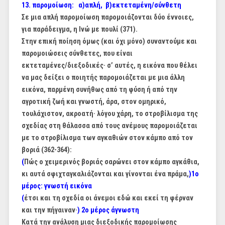
13. παρομοίωση: α)απλή, β)εκτεταμένη/σύνθετη
Σε μια απλή παρομοίωση παρομοιάζονται δύο έννοιες,
για παράδειγμα, η Ινώ με πουλί (371).
Στην επική ποίηση όμως (και όχι μόνο) συναντούμε και
παρομοιώσεις σύνθετες, που είναι
εκτεταμένες/διεξοδικές· σ’ αυτές, η εικόνα που θέλει
να μας δείξει ο ποιητής παρομοιάζεται με
μια άλλη
εικόνα, παρμένη συνήθως από τη φύση ή από την
αγροτική ζωή και γνωστή, άρα, στον
ομηρικό,
τουλάχιστον, ακροατή· λόγου χάρη, το στροβίλισμα της
σχεδίας στη θάλασσα από τους
ανέμους παρομοιάζεται
με το στροβίλισμα των αγκαθιών στον κάμπο από τον
βοριά (362-364):
(
Πώς ο χειμερινός βοριάς σαρώνει στον κάμπο αγκάθια,
κι αυτά σφιχταγκαλιάζονται και γίνονται ένα πράμα,
)1ο
μέρος: γνωστή εικόνα
(
έτσι και τη σχεδία οι άνεμοι εδώ και εκεί τη φέρναν
και την πήγαιναν·
) 2ο μέρος άγνωστη
Κατά την ανάλυση μιας διεξοδικής παρομοίωσης