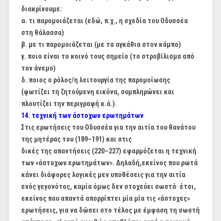
διακρίνουμε:
α. τι παρομοιάζεται (εδώ, π.χ., η σχεδία του Οδυσσέα
στη θάλασσα)
β. με τι παρομοιάζεται (με τα αγκάθια στον κάμπο)
γ. ποιο είναι το κοινό τους σημείο (το στροβίλισμα από
τον άνεμο)
δ. ποιος ο ρόλος/η λειτουργία της παρομοίωσης
(φωτίζει τη ζητούμενη εικόνα, συμπληρώνει και
πλουτίζει την περιγραφή κ.ά.).
14. τεχνική των άστοχων ερωτημάτων
Στις ερωτήσεις του Οδυσσέα για την αιτία του θανάτου
της μητέρας του (189–191) και στις
δικές της απαντήσεις (220–227) εφαρμόζεται η τεχνική
των «άστοχων ερωτημάτων». Δηλαδή,
εκείνος που ρωτά
κάνει διάφορες λογικές μεν υποθέσεις για την αιτία
ενός γεγονότος, καμία
όμως δεν στοχεύει σωστά· έτσι,
εκείνος που απαντά απορρίπτει μία μία τις «άστοχες»
ερωτήσεις,
για να δώσει στο τέλος με έμφαση τη σωστή