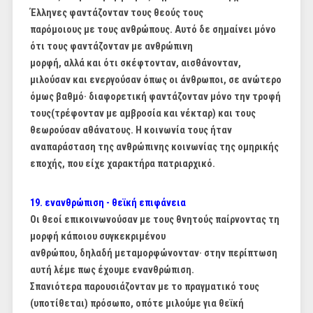
Έλληνες φαντάζονταν τους θεούς τους
παρόμοιους με τους ανθρώπους. Αυτό δε σημαίνει μόνο
ότι τους φαντάζονταν με ανθρώπινη
μορφή, αλλά και ότι σκέφτονταν, αισθάνονταν,
μιλούσαν και ενεργούσαν όπως οι άνθρωποι, σε
ανώτερο
όμως βαθμό· διαφορετική φαντάζονταν μόνο την τροφή
τους(τρέφονταν με αμβροσία και νέκταρ) και τους
θεωρούσαν
αθάνατους. Η κοινωνία τους ήταν
αναπαράσταση της ανθρώπινης κοινωνίας της ομηρικής
εποχής, που είχε χαρακτήρα πατριαρχικό.
19. ενανθρώπιση - θεϊκή επιφάνεια
Οι θεοί επικοινωνούσαν με τους θνητούς παίρνοντας τη
μορφή κάποιου συγκεκριμένου
ανθρώπου, δηλαδή μεταμορφώνονταν· στην περίπτωση
αυτή λέμε πως έχουμε ενανθρώπιση.
Σπανιότερα παρουσιάζονταν με το πραγματικό τους
(υποτίθεται) πρόσωπο, οπότε μιλούμε για
θεϊκή