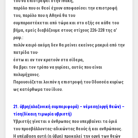
του να επιστρέψει στην Ιθάκη,
παρόλο που οι θεοί έχουν αποφασίσει την επιστροφή
του, παρόλο που η Αθηνά θα του
συμπαραστέκεται από τώρα και στο εξής σε κάθε του
βήμα, εμείς διαβάζουμε στους στίχους 226-
228 της α'
ραψ.:
πολύν καιρό ακόμη δεν θα μείνει εκείνος μακριά από την
πατρίδα του·
έστω κι αν τον κρατούν στα σίδερα,
θα βρει τον τρόπο να γυρίσει, αυτός που είναι
πολυμήχανος.
Παρουσιάζεται λοιπόν η επιστροφή του Οδυσσέα κυρίως
ως κατόρθωμα του ίδιου.
21. ύβρη(αλαζονική συμπεριφορά) – νέμεση(οργή θεών) –
τίση(δίκαιη τιμωρία υβριστή)
Υβριστής γίνεται ο άνθρωπος που υπερβαίνει τα όριά
του προσβάλλοντας-αδικώντας θεούς ή
και ανθρώπους.
Η υπέρβαση αυτή (η ύβρη) προκαλεί την οργή των θεών