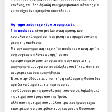
κανόνες, τα μέσα δηλαδή που χρησιμοποιεί κάποιος για
να πετύχει ένα ορισμένο αποτέλεσμα.
Αφηγηματικές τεχνικές στα ομηρικά έπη
1. in media res:
είναι μια λατινική φράση, που
κυριολεκτικά σημαίνει: στη μέση των πραγμάτων,
στη
μέση της υπόθεσης.
Με την αφηγηματική τεχνική in media res ο ποιητής ή ο
συγγραφέας επιλέγει ως αρχή το πιο
κρίσιμο σημείο μιας ιστορίας και στην πορεία της
αφήγησης διαμορφώνει κατάλληλες συνθήκες,
ώστε να
αναφέρει και όσα προηγήθηκαν.
Έτσι, στην Οδύσσεια, ο ποιητής ή καλύτερα η Μούσα δεν
αρχίζει να διηγείται τις περιπέτειες
του Οδυσσέα με τη χρονολογική τους σειρά, δηλαδή από
τη στιγμή που έφυγε από την Τροία,
αλλά από τη στιγμή που οι άλλοι τρωικοί ήρωες είχαν
επιστρέψει στις πατρίδες τους και μόνο ο
Οδυσσέας