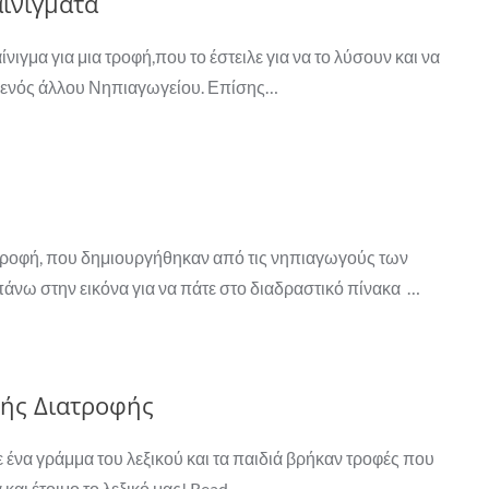
αινίγματα
ιγμα για μια τροφή,που το έστειλε για να το λύσουν και να
 ενός άλλου Νηπιαγωγείου. Επίσης…
ιατροφή, που δημιουργήθηκαν από τις νηπιαγωγούς των
νω στην εικόνα για να πάτε στο διαδραστικό πίνακα …
νής Διατροφής
ένα γράμμα του λεξικού και τα παιδιά βρήκαν τροφές που
και έτοιμο το λεξικό μας! Read…