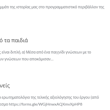
μάτι της ιστορίας μας στο προγραμματιστικό περιβάλλον της
ό τα παιδιά
 είναι διπλή. α) Μέσα από ένα παιχνίδι γνώσεων με το
 των γνώσεων που αποκόμισαν…
νείς
ρωτηματολόγιο της τελικής αξιολόγησης του έργου (από
ύνδεσμο https://forms.gle/WGjHnwxAQXmvXpHP8