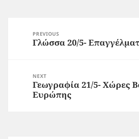
Post
navigation
PREVIOUS
Γλώσσα 20/5- Επαγγέλματ
Previous
post:
NEXT
Γεωγραφία 21/5- Χώρες Β
Next
Ευρώπης
post: