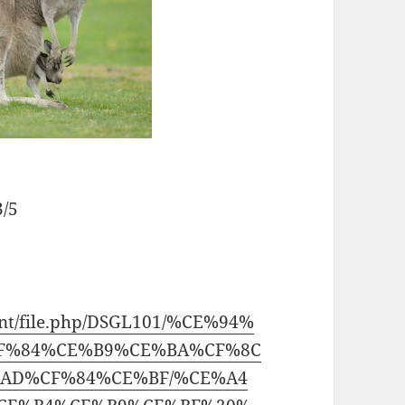
/5
ent/file.php/DSGL101/%CE%94%
F%84%CE%B9%CE%BA%CF%8C
AD%CF%84%CE%BF/%CE%A4