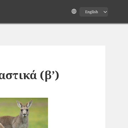
English
αστικά (β’)