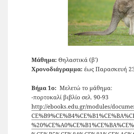
Μάθημα:
Θηλαστικά (β')
Χρονοδιάγραμμα:
έως Παρασκευή 23
Βήμα 1ο:
Μελετώ το μάθημα:
-πορτοκαλί βιβλίο σελ. 90-93
http://ebooks.edu.gr/modules/docum
CE%B9%CE%B4%CE%B1%CE%BA%C
%20%CE%A0%CE%B1%CE%BA%CE%