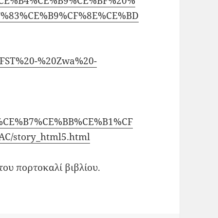
CE%B4%CE%B9%CE%BF%20%
F%83%CE%B9%CF%8E%CE%BD
Zwa/FST%20-%20Zwa%20-
E%98%CE%B7%CE%BB%CE%B1%CF
story_html5.html
του πορτοκαλί βιβλίου.