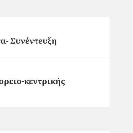
α- Συνέντευξη
ορειο-κεντρικής