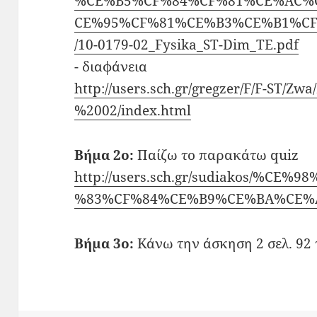
%CE%B5%CF%84%CF%81%CE%AC%
CE%95%CF%81%CE%B3%CE%B1%C
/10-0179-02_Fysika_ST-Dim_TE.pdf
- διαφάνεια
http://users.sch.gr/gregzer/F/F-ST/
%2002/index.html
Βήμα 2ο:
Παίζω το παρακάτω quiz
http://users.sch.gr/sudiakos/%C
%83%CF%84%CE%B9%CE%BA%CE%AC/
Βήμα 3ο:
Κάνω την άσκηση 2 σελ. 92 