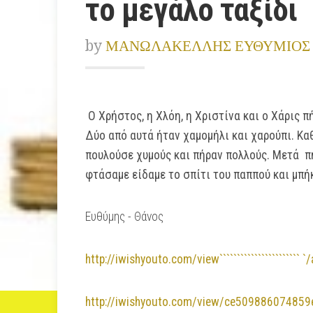
το μεγάλο ταξίδι
by
ΜΑΝΩΛΑΚΕΛΛΗΣ ΕΥΘΥΜΙΟΣ
Ο Χρήστος, η Χλόη, η Χριστίνα και ο Χάρις π
Δύο από αυτά ήταν χαμομήλι και χαρούπι. Κα
πουλούσε χυμούς και πήραν πολλούς. Μετά π
φτάσαμε είδαμε το σπίτι του παππού και μπήκ
Ευθύμης - Θάνος
http://iwishyouto.com/view```````````````````````
`
http://iwishyouto.com/view/ce509886074859