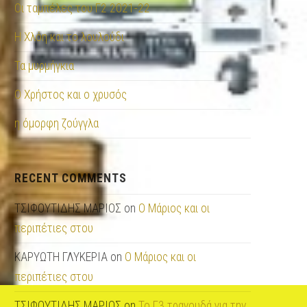
Οι ταμπέλες του Γ2 2021-22
Η Χλόη και το λουλούδι
Τα μυρμήγκια
Ο Χρήστος και ο χρυσός
η όμορφη ζούγγλα
RECENT COMMENTS
ΤΣΙΦΟΥΤΙΔΗΣ ΜΑΡΙΟΣ
on
O Μάριος και οι
περιπέτιες στου
ΚΑΡΥΩΤΗ ΓΛΥΚΕΡΙΑ
on
O Μάριος και οι
περιπέτιες στου
ΤΣΙΦΟΥΤΙΔΗΣ ΜΑΡΙΟΣ
on
To Γ3 τραγουδά για την