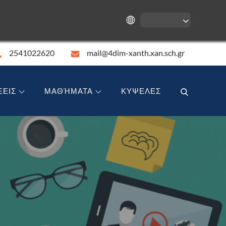
2541022620
mail@4dim-xanth.xan.sch.gr
ΞΕΙΣ
ΜΑΘΉΜΑΤΑ
ΚΥΨΕΛΕΣ