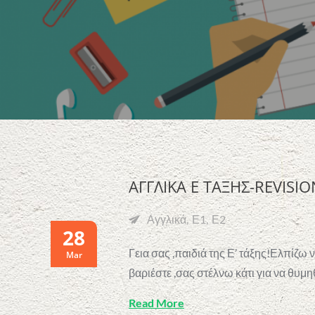
ΑΓΓΛΙΚΑ Ε ΤΑΞΗΣ-REVISIO
Αγγλικά
Ε1
Ε2
28
Γεια σας ,παιδιά της Ε’ τάξης!Ελπίζω ν
Mar
βαριέστε ,σας στέλνω κάτι για να θυ
Read More