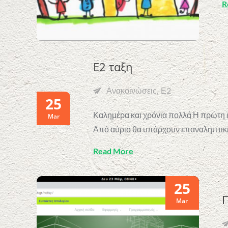
R
Ε2 ταξη
Ανακοινώσεις
Ε2
25
Καλημέρα και χρόνια πολλά Η πρώτη ε
Mar
Από αύριο θα υπάρχουν επαναληπτικέ
Read More
25
Π
Mar