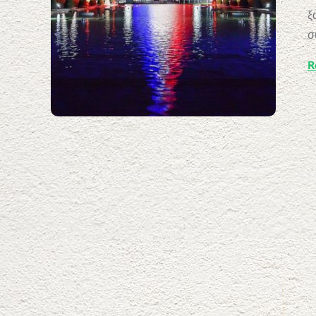
ξ
σ
R