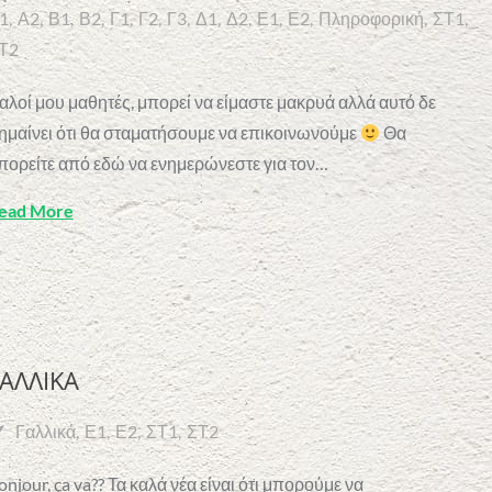
1
Α2
Β1
Β2
Γ1
Γ2
Γ3
Δ1
Δ2
Ε1
Ε2
Πληροφορική
ΣΤ1
Τ2
αλοί μου μαθητές, μπορεί να είμαστε μακρυά αλλά αυτό δε
ημαίνει ότι θα σταματήσουμε να επικοινωνούμε
Θα
πορείτε από εδώ να ενημερώνεστε για τον…
ead More
ΑΛΛΙΚΑ
Γαλλικά
Ε1
Ε2
ΣΤ1
ΣΤ2
onjour, ça va?? Τα καλά νέα είναι ότι μπορούμε να