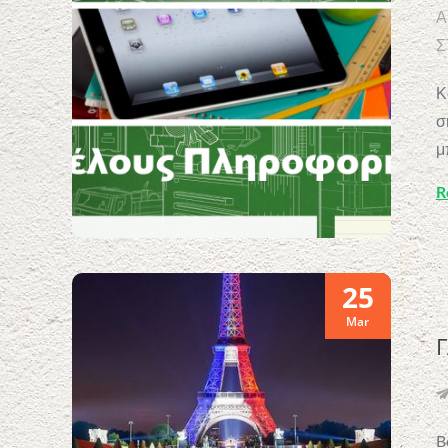
Α
Σ
Κ
σ
μ
R
25
Mar
Γ
B