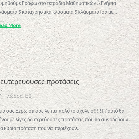
υμηθούμε Γράφω στο τετράδιο Μαθηματικών 5 Γνήσια
λάσματα 5 καταχρηστικά κλάσματα 5 κλάσματα ίσα με…
ead More
ευτερεύουσες προτάσεις
Γλώσσα
Ε2
εια σας Ξέρω ότι σας λείπει πολύ το σχολείο!!!!! Γι’ αυτό θα
άνουμε λίγες δευτερεύουσες προτάσεις που θα συνοδεύουν
ία κύρια πρόταση που να περιέχουν…