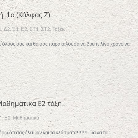
ή_1ο (Κάλφας Ζ)
1
Δ2
Ε1
Ε2
ΣΤ1
ΣΤ2
Τάξεις
ε όλους σας και θα σας παρακαλούσα να βρείτε λίγο χρόνο να
ε…
αθηματικα Ε2 τάξη
Ε2
Μαθηματικά
έρω ότι σας έλειψαν και τα κλάσματα!!!!!!! Για να τα