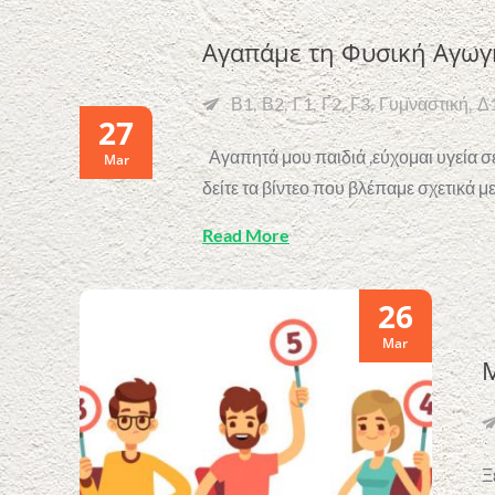
Αγαπάμε τη Φυσική Αγωγ
Β1
Β2
Γ1
Γ2
Γ3
Γυμναστική
Δ
27
Αγαπητά μου παιδιά ,εύχομαι υγεία σ
Mar
δείτε τα βίντεο που βλέπαμε σχετικά μ
Read More
26
Mar
Μ
Ξ