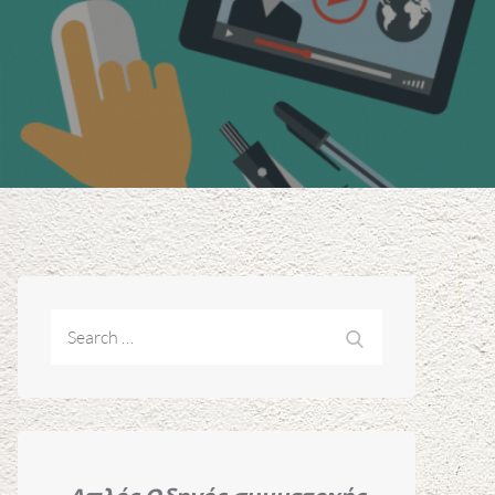
Search
Search
for: