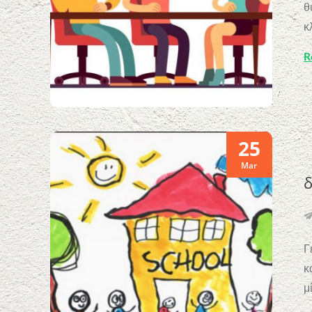
θ
κ
R
25
Mar
δ
Γ
κ
μ