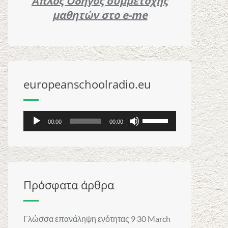
Απλός Oδηγός συμμετοχής
μαθητών στο e-me
europeanschoolradio.eu
Audio
Use
00:00
00:00
Player
Up/Down
Arrow
keys
to
Πρόσφατα άρθρα
increase
or
decrease
Γλώσσα επανάληψη ενότητας 9
30 March