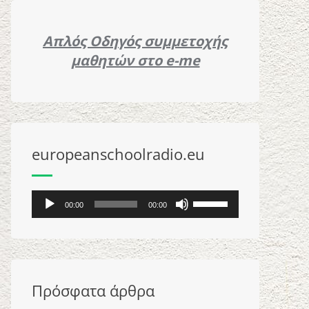
Απλός Oδηγός συμμετοχής
μαθητών στο e-me
europeanschoolradio.eu
Audio
Use
00:00
00:00
Player
Up/Down
Arrow
keys
to
Πρόσφατα άρθρα
increase