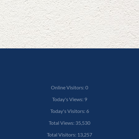
Online Visitors:
0
Today's Views:
9
Today's Visitors:
6
Total Views:
35,530
Total Visitors:
13,257