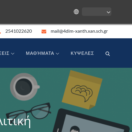
2541022620
mail@4dim-xanth.xan.sch.gr
ΞΕΙΣ
ΜΑΘΉΜΑΤΑ
ΚΥΨΕΛΕΣ
λιτική