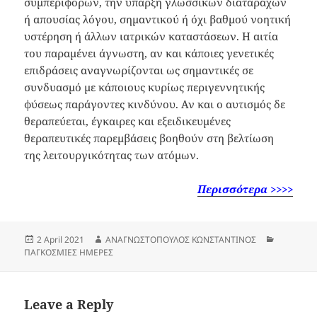
συμπεριφορών, την ύπαρξη γλωσσικών διαταραχών
ή απουσίας λόγου, σημαντικού ή όχι βαθμού νοητική
υστέρηση ή άλλων ιατρικών καταστάσεων. Η αιτία
του παραμένει άγνωστη, αν και κάποιες γενετικές
επιδράσεις αναγνωρίζονται ως σημαντικές σε
συνδυασμό με κάποιους κυρίως περιγεννητικής
φύσεως παράγοντες κινδύνου. Αν και ο αυτισμός δε
θεραπεύεται, έγκαιρες και εξειδικευμένες
θεραπευτικές παρεμβάσεις βοηθούν στη βελτίωση
της λειτουργικότητας των ατόμων.
Περισσότερα >>>>
Posted
Author
Categorie
2 April 2021
ΑΝΑΓΝΩΣΤΟΠΟΥΛΟΣ ΚΩΝΣΤΑΝΤΙΝΟΣ
on
ΠΑΓΚΟΣΜΙΕΣ ΗΜΕΡΕΣ
Leave a Reply