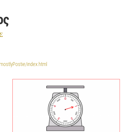
ος
Σ
mostlyPostie/in
dex.html