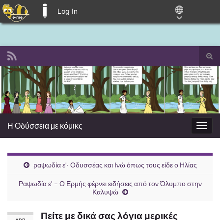
Log In
E-ME BLOGS
Tog
sear
Search for:
for
Η Οδύσσεια με κόμικς
Togg
navig
ραψωδία ε’- Οδυσσέας και Ινώ όπως τους είδε ο Ηλίας
Ραψωδία ε’ – Ο Ερμής φέρνει ειδήσεις από τον Όλυμπο στην
Καλυψώ
Πείτε με δικά σας λόγια μερικές
APR