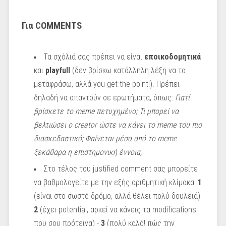
Για COMMENTS
Τα σχόλιά σας πρέπει να είναι
εποικοδομητικά
και
playfull
(δεν βρίσκω κατάλληλη λέξη να το
μεταφράσω, αλλά you get the point!). Πρέπει
δηλαδή να απαντούν σε ερωτήματα, όπως:
Γιατί
βρίσκετε το meme πετυχημένο;
Τι μπορεί να
βελτιώσει ο creator ώστε να κάνει το meme του πιο
διασκεδαστικό;
Φαίνεται μέσα από το meme
ξεκάθαρα η επιστημονική έννοια;
Στο τέλος του justified comment σας μπορείτε
να βαθμολογείτε με την εξής αριθμητική κλίμακα:
1
(είναι στο σωστό δρόμο, αλλά θέλει πολύ δουλειά) -
2
(έχει potential, αρκεί να κάνεις τα modifications
που σου πρότεινα) -
3
(πολύ καλό! πώς την