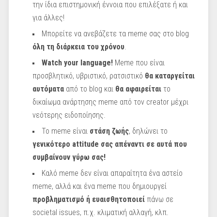
την ίδια επιστημονική έννοια που επιλέξατε ή και
για άλλες!
Μπορείτε να ανεβάζετε τα meme σας στο blog
όλη τη διάρκεια του χρόνου
.
Watch your language!
Meme που είναι
προσβλητικό, υβριστικό, ρατσιστικό
θα καταργείται
αυτόματα
από το blog και
θα αφαιρείται
το
δικαίωμα ανάρτησης meme από τον creator μέχρι
νεότερης ειδοποίησης.
Το meme είναι
στάση ζωής
, δηλώνει το
γενικότερο attitude σας απέναντι σε αυτά που
συμβαίνουν γύρω σας!
Καλό meme δεν είναι απαραίτητα ένα αστείο
meme, αλλά και ένα meme που δημιουργεί
προβληματισμό ή ευαισθητοποιεί
πάνω σε
societal issues, π.χ. κλιματική αλλαγή, κλπ.