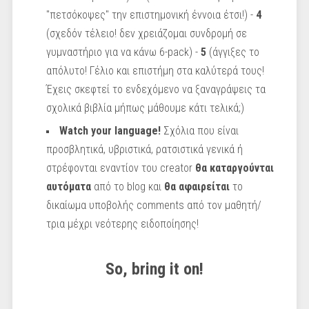
"πετσόκοψες" την επιστημονική έννοια έτσι!) -
4
(σχεδόν τέλειο! δεν χρειάζομαι συνδρομή σε
γυμναστήριο για να κάνω 6-pack) -
5
(άγγιξες το
απόλυτο! Γέλιο και επιστήμη στα καλύτερά τους!
Έχεις σκεφτεί το ενδεχόμενο να ξαναγράψεις τα
σχολικά βιβλία μήπως μάθουμε κάτι τελικά;)
Watch your language!
Σχόλια που είναι
προσβλητικά, υβριστικά, ρατσιστικά γενικά ή
στρέφονται εναντίον του creator
θα καταργούνται
αυτόματα
από το blog και
θα αφαιρείται
το
δικαίωμα υποβολής comments από τον μαθητή/
τρια μέχρι νεότερης ειδοποίησης!
So, bring it on!