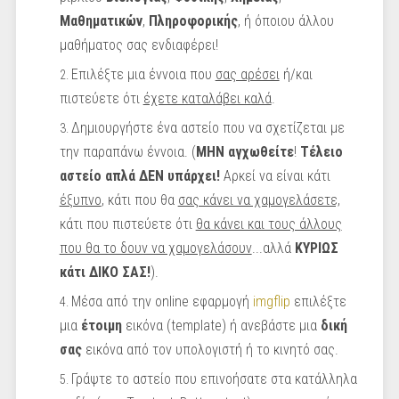
Μαθηματικών
,
Πληροφορικής
, ή όποιου άλλου
μαθήματος σας ενδιαφέρει!
Επιλέξτε μια έννοια που
σας αρέσει
ή/και
πιστεύετε ότι
έχετε καταλάβει καλά
.
Δημιουργήστε ένα αστείο που να σχετίζεται με
την παραπάνω έννοια. (
ΜΗΝ αγχωθείτε
!
Τέλειο
αστείο απλά ΔΕΝ υπάρχει!
Αρκεί να είναι κάτι
έξυπνο
, κάτι που θα
σας κάνει να χαμογελάσετε,
κάτι που πιστεύετε ότι
θα κάνει και τους άλλους
που θα το δουν να χαμογελάσουν
...αλλά
ΚΥΡΙΩΣ
κάτι ΔΙΚΟ ΣΑΣ!
).
Μέσα από την online εφαρμογή
imgflip
επιλέξτε
μια
έτοιμη
εικόνα (template) ή ανεβάστε μια
δική
σας
εικόνα από τον υπολογιστή ή το κινητό σας.
Γράψτε το αστείο που επινοήσατε στα κατάλληλα