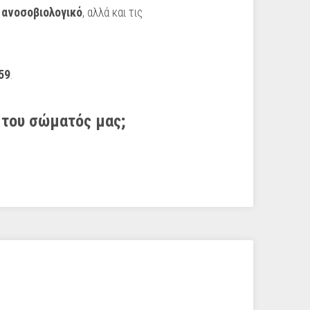
ο
ανοσοβιολογικό
, αλλά και τις
59
.
 του σώματός μας;