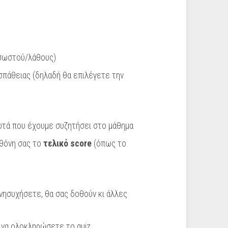
σωστού/λάθους)
πάθειας (δηλαδή θα επιλέγετε την
υτά που έχουμε συζητήσει στο μάθημα
θόνη σας το
τελικό score
(όπως το
νησυχήσετε, θα σας δοθούν κι άλλες
 να ολοκληρώσετε το quiz