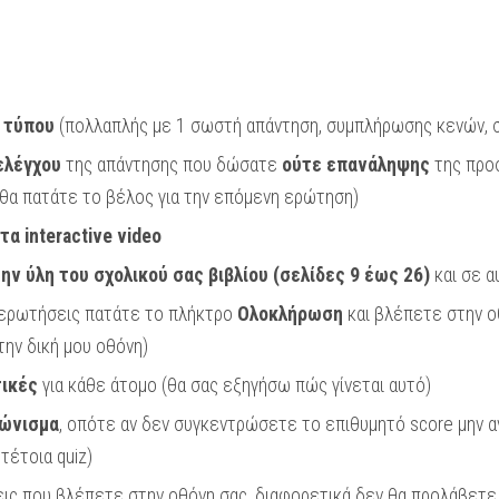
 τύπου
(πολλαπλής με 1 σωστή απάντηση, συμπλήρωσης κενών, 
ελέγχου
της απάντησης που δώσατε
ούτε επανάληψης
της προσ
θα πατάτε το βέλος για την επόμενη ερώτηση)
τα interactive video
ην ύλη του σχολικού σας βιβλίου (σελίδες 9 έως 26)
και σε α
 ερωτήσεις πατάτε το πλήκτρο
Ολοκλήρωση
και βλέπετε στην ο
την δική μου οθόνη)
ικές
για κάθε άτομο (θα σας εξηγήσω πώς γίνεται αυτό)
γώνισμα
, οπότε αν δεν συγκεντρώσετε το επιθυμητό score μην α
τέτοια quiz)
ις που βλέπετε στην οθόνη σας, διαφορετικά δεν θα προλάβετε