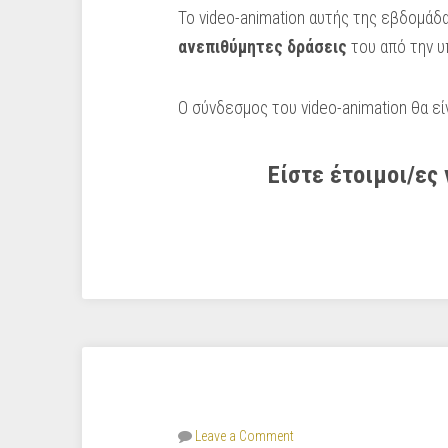
To video-animation αυτής της εβδομάδα
ανεπιθύμητες δράσεις
του από την υ
Ο σύνδεσμος του video-animation θα εί
Είστε έτοιμοι/ες
Leave a Comment