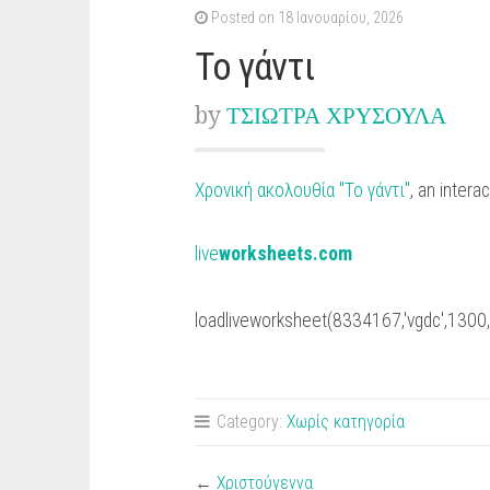
Posted on 18 Ιανουαρίου, 2026
Το γάντι
by
ΤΣΙΩΤΡΑ ΧΡΥΣΟΥΛΑ
Χρονική ακολουθία "Το γάντι"
, an inter
live
worksheets.com
loadliveworksheet(8334167,'vgdc',1300,'
Category:
Χωρίς κατηγορία
←
Χριστούγεννα