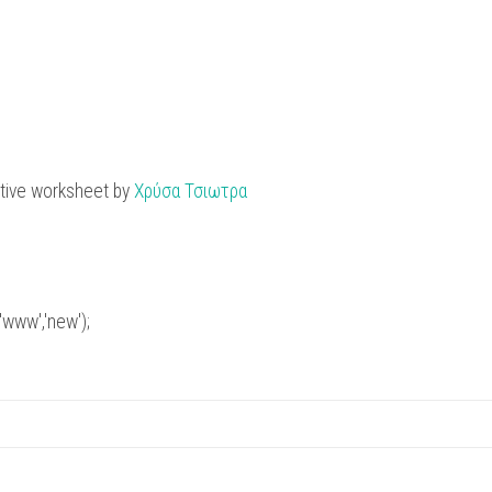
active worksheet by
Χρύσα Τσιωτρα
www','new');