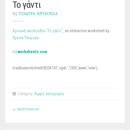
Το γάντι
by
ΤΣΙΩΤΡΑ ΧΡΥΣΟΥΛΑ
Χρονική ακολουθία "Το γάντι"
, an interactive worksheet by
Χρύσα Τσιωτρα
live
worksheets.com
loadliveworksheet(8334167,'vgdc',1300,'www','new');
Category:
Χωρίς κατηγορία
←
Χριστούγεννα