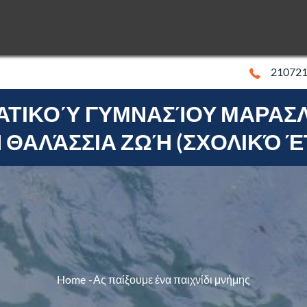
onachus
caretta
21072
ΑΤΙΚΟΎ ΓΥΜΝΑΣΊΟΥ ΜΑΡΑΣΛ
onachus
caretta
ΘΑΛΆΣΣΙΑ ΖΩΉ (ΣΧΟΛΙΚΌ ΈΤ
Home
Ας παίξουμε ένα παιχνίδι μνήμης