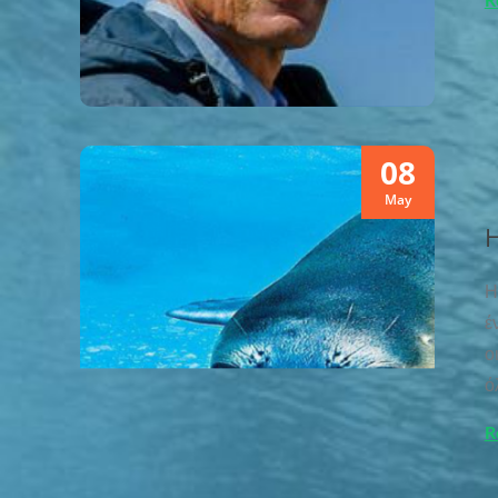
08
May
Η
Η
έ
ο
ό
R