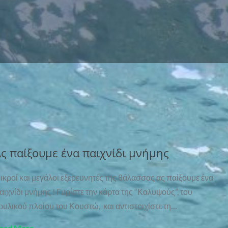
ς παίξουμε ένα παιχνίδι μνήμης
ικροί και μεγάλοι εξερευνητές της θάλασσας ας παίξουμε ένα
αιχνίδι μνήμης ! Γυρίστε την κάρτα της “Καλυψούς”, του
ρυλικού πλοίου του Κουστώ, και αντιστοιχίστε τη…
ead More