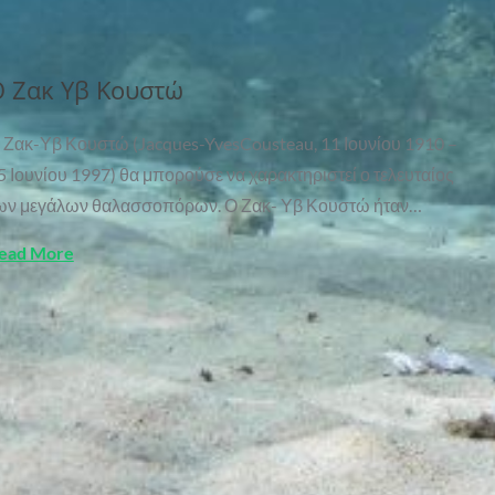
 Ζακ Υβ Κουστώ
 Ζακ-Υβ Κουστώ (Jacques-YvesCousteau, 11 Ιουνίου 1910 –
5 Ιουνίου 1997) θα μπορούσε να χαρακτηριστεί ο τελευταίος
ων μεγάλων θαλασσοπόρων. Ο Ζακ- Υβ Κουστώ ήταν…
ead More