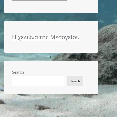
Η χελώνα της Μεσογείου
Search
Search