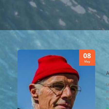
08
May
Α
Μ
π
θ
R