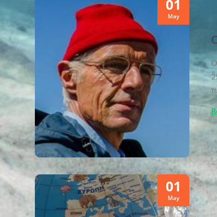
01
May
Ο
Ο
2
τ
R
01
May