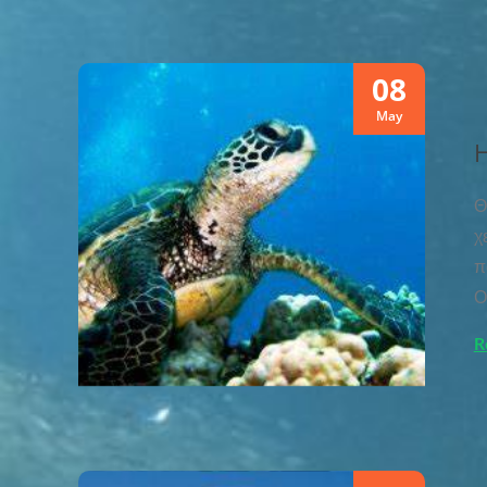
08
May
Η
Θ
χ
π
Ο
R