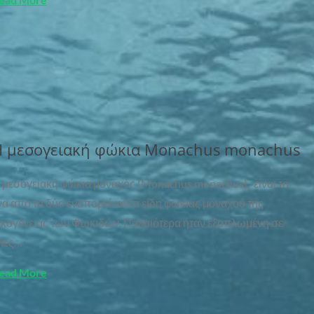
 μεσογειακή φώκια Monachus monachus
 μεσογειακή φώκια μοναχός (Monachus monachus), είναι το
να από τα δύο εναπομείναντα είδη φώκιας μοναχού της
ικογένειας των Φωκιδών. Παλαιότερα ήταν εξαπλωμένη σε
λες…
ead More