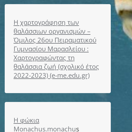
Η χαρτογράφηση των
θαλάσσιων οργανισμών –
Όμιλος 26ου Πειραματικού
Γυμνασίου Μαρασλείου :
Χαρτογραφώντας τη
θαλάσσια ζωή (σχολικό έτος
2022-2023) (e-me.edu.gr)
Η φώκια
Monachus.monachu
s