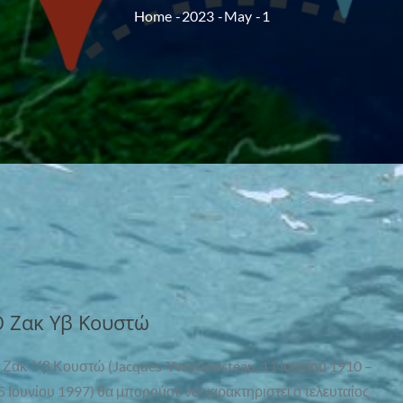
Home
2023
May
1
 Ζακ Υβ Κουστώ
 Ζακ-Υβ Κουστώ (Jacques-YvesCousteau, 11 Ιουνίου 1910 –
5 Ιουνίου 1997) θα μπορούσε να χαρακτηριστεί ο τελευταίος