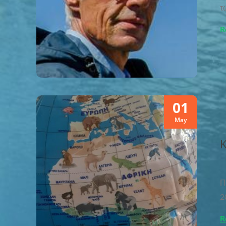
τ
R
01
May
Κ
Σ
Π
2
R