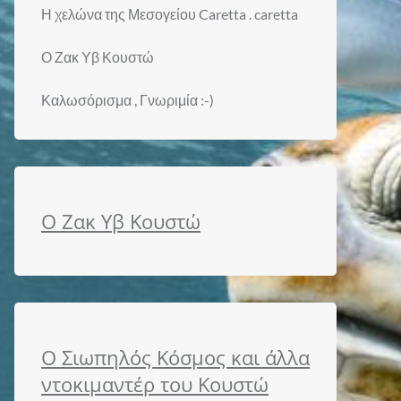
Η χελώνα της Μεσογείου Caretta . caretta
Ο Ζακ Υβ Κουστώ
Καλωσόρισμα , Γνωριμία :-)
Ο Ζακ Υβ Κουστώ
Ο Σιωπηλός Κόσμος και άλλα
ντοκιμαντέρ του Κουστώ