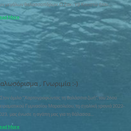
ων μεγάλων θαλασσοπόρων. Ο Ζακ- Υβ Κουστώ ήταν…
ead More
αλωσόρισμα , Γνωριμία :-)
τον όμιλο “Χαρτογραφώντας τη θαλάσσια ζωή”, του 26ου
ειραματικού Γυμνασίου Μαρασλείου, τη σχολική χρονιά 2022-
023, μας ένωσε η αγάπη μας για τη θάλασσα…
ead More