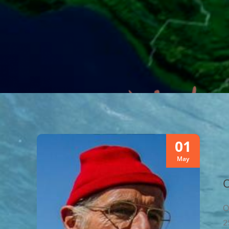
01
May
Ο
Ο
2