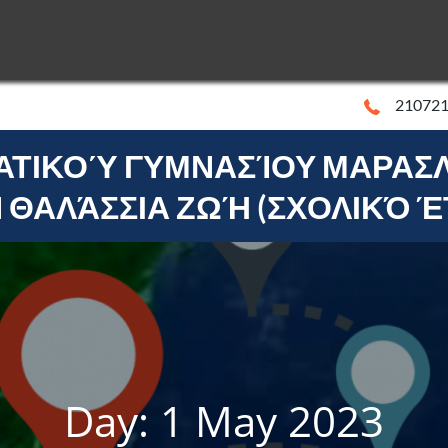
onachus
caretta
21072
ΑΤΙΚΟΎ ΓΥΜΝΑΣΊΟΥ ΜΑΡΑΣΛ
onachus
caretta
ΘΑΛΆΣΣΙΑ ΖΩΉ (ΣΧΟΛΙΚΌ ΈΤ
Day:
1 May 2023