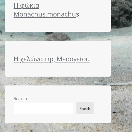
Η φώκια
Monachus.monachu
s
Η χελώνα της Μεσογείου
Search
Search