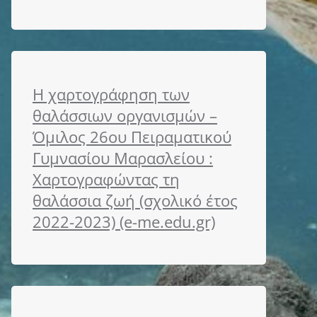
Η χαρτογράφηση των
θαλάσσιων οργανισμών –
Όμιλος 26ου Πειραματικού
Γυμνασίου Μαρασλείου :
Χαρτογραφώντας τη
θαλάσσια ζωή (σχολικό έτος
2022-2023) (e-me.edu.gr)