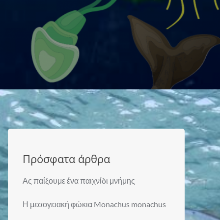
Πρόσφατα άρθρα
Ας παίξουμε ένα παιχνίδι μνήμης
Η μεσογειακή φώκια Monachus monachus