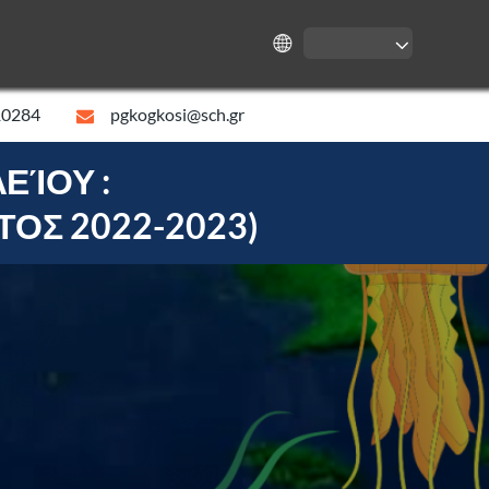
10284
pgkogkosi@sch.gr
ΕΊΟΥ :
ΟΣ 2022-2023)