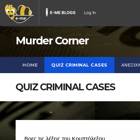
E-ME BLOGS
Log In
Skip
Fri. Aug 7th, 2026
5:50:39 AM
to
content
Murder Corner
HOME
QUIZ CRIMINAL CASES
ΑΝΕΞΙΧ
QUIZ CRIMINAL CASES