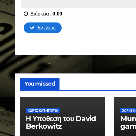
You missed
ΧΩΡΊΣ ΚΑΤΗΓΟΡΊΑ
ΧΩΡΊΣ 
Η Υπόθεση του David
Mur
Berkowitz
gam