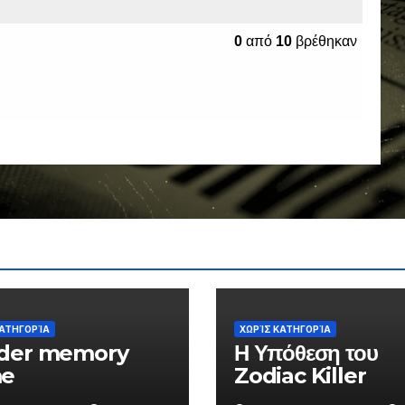
ΚΑΤΗΓΟΡΊΑ
ΧΩΡΊΣ ΚΑΤΗΓΟΡΊΑ
der memory
Η Υπόθεση του
e
Zodiac Killer