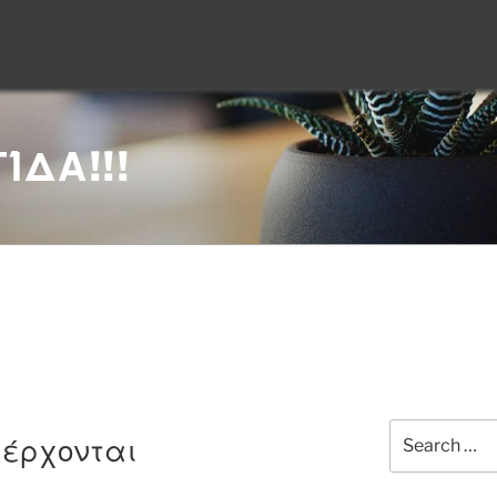
ΊΔΑ!!!
Search
 έρχονται
for: