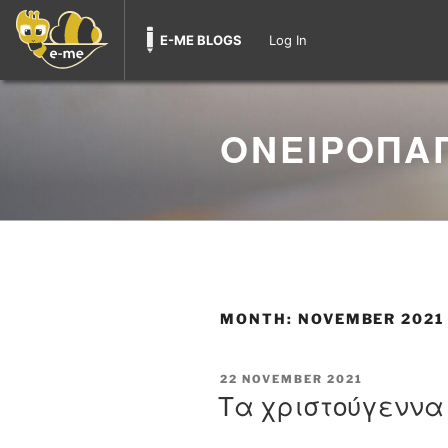
E-ME BLOGS
Log In
Skip
to
ΟΝΕΙΡΟΠΑΓ
content
MONTH:
NOVEMBER 2021
POSTED
22 NOVEMBER 2021
ON
Τα χριστούγεννα