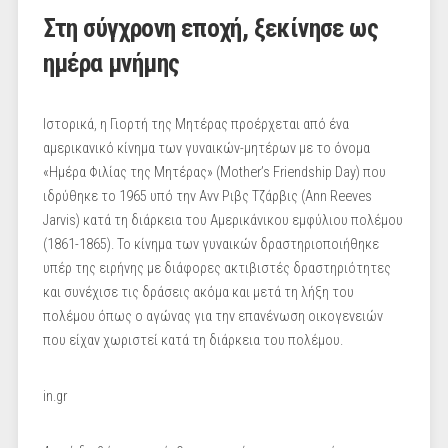
Στη σύγχρονη εποχή, ξεκίνησε ως
ημέρα μνήμης
Ιστορικά, η Γιορτή της Μητέρας προέρχεται από ένα
αμερικανικό κίνημα των γυναικών-μητέρων με το όνομα
«Ημέρα Φιλίας της Μητέρας» (Mother’s Friendship Day) που
ιδρύθηκε το 1965 υπό την Aνν Ριβς Τζάρβις (Ann Reeves
Jarvis) κατά τη διάρκεια του Αμερικάνικου εμφύλιου πολέμου
(1861-1865). Το κίνημα των γυναικών δραστηριοποιήθηκε
υπέρ της ειρήνης με διάφορες ακτιβιστές δραστηριότητες
και συνέχισε τις δράσεις ακόμα και μετά τη λήξη του
πολέμου όπως ο αγώνας για την επανένωση οικογενειών
που είχαν χωριστεί κατά τη διάρκεια του πολέμου.
in.gr