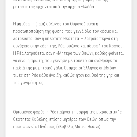
μητρότητας έρχονται από την αρχαία Ελλάδα.
Η μητέρα Γη (Γαία) σύζυγος του Ουρανού είναι η
προσωποποίηση της φύσης, που γεννά όλο τον κόσμο και
λατρεύεται σαν η υπέρτατη θεότητα. Η λατρεία περνά στη
συνέχεια στην κόρη της, Ρέα, σύζυγο και αδερφή του Κρόνου.
Η Ρέα λατρεύεται σαν η «Μητέρα των Θεών», καθώς φαίνεται
να είναι η πρώτη, που γέννησε με τοκετό και ανάθρεψε τα
παιδιά της με μητρικό γάλα. Οι αρχαίοι Έλληνες απέδιδαν
τιμές στη Ρέα κάθε άνοιξη, καθώς ήταν και θεά της γης και
της γονιμότητας
Ορισμένες φορές, η Ρέα παίρνει τη μορφή της μικρασιατικής
θεότητας Κυβέλης, επίσης μητέρας των θεών, όπως την
προσφωνεί ο Πίνδαρος («Κυβέλα, Μάτερ θεών»).