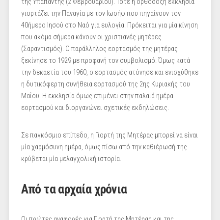
της Υπαπαντής (2 Φεβρουαρίου). Τότε η ορθόδοξη εκκλησία
γιορτάζει την Παναγία με τον Ιωσήφ που πηγαίνουν τον
40ήμερο Ιησού στο Ναό για ευλογία. Πρόκειται για μία κίνηση
που ακόμα σήμερα κάνουν οι χριστιανές μητέρες
(Σαραντισμός). Ο παράλληλος εορτασμός της μητέρας
ξεκίνησε το 1929 με προφανή τον συμβολισμό. Όμως κατά
την δεκαετία του 1960, ο εορτασμός ατόνησε και ενισχύθηκε
η δυτικόφερτη συνήθεια εορτασμού της 2ης Κυριακής του
Μαΐου. Η εκκλησία όμως επιμένει στην παλαιά ημέρα
εορτασμού και διοργανώνει σχετικές εκδηλώσεις.
Σε παγκόσμιο επίπεδο, η Γιορτή της Μητέρας μπορεί να είναι
μία χαρμόσυνη ημέρα, όμως πίσω από την καθιέρωσή της
κρύβεται μία μελαγχολική ιστορία.
Από τα αρχαία χρόνια
Οι πρώτες αναφορές για Γιορτή της Μητέρας και της