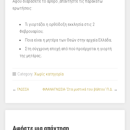
Αφού διαβάσετε το άρθρο ,απαντήστε τις παρακάτω
ερωτήσεις:
Τι γιορτάζει η ορθόδοξη εκκλησία στις 2
Φεβρουαρίου;
Ποια είναι η μητέρα των Θεών στην αρχαία Ελλάδα;
Στη σύγχρονη εποχή από πού προέρχεται η γιορτή
της μητέρας;
Category:
Χωρίς κατηγορία
←
ΓΛΩΣΣΑ
ΦΙΛΑΝΑΓΝΩΣΙΑ-‘Στα μυστικά του βάλτου’ Π.Δ.
→
Αφήστε μια απάντηση