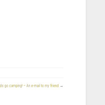
ids go camping! – An e-mail to my friend
→