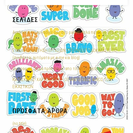
ΣΕΛΊΔΕΣ
Ανεβάστε τις εργασίες σας στο padlet! Απλά πατήστε στο +
κάτω δεξιά!
ΕΥΚΟΛΗ ΑΝΑΡΤΗΣΗ ΕΡΓΑΣΙΩΝ ΣΤΟ PADLET ! ΔΟΚΙΜΑΣΤΕ ΤΟ!
(συνδέεται αυτόματα με e-me και blog)
Ζωγραφική “βήμα προς βήμα” απο το Art Projects for Kids.org
ΚΑΤΑΣΚΕΥΕΣ! ΧΑΡΤΟΚΟΥΤΟ – Ο ΠΑΝΤΟΤΙΝΟΣ ΦΙΛΟΣ ΤΩΝ
ΕΙΚΑΣΤΙΚΩΝ
ΠΡΌΣΦΑΤΑ ΆΡΘΡΑ
(no title)
30 July 2021