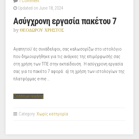
1 Comment
ΠΑΣΑΣ
Updated on June 18, 2024
ΣΤΗΝ
ΚΑΛΑΘΟΣΦΑΙΡΙΣΗ_ΜΗΛΙΩΝΗΣ”
Ασύγχρονη εργασία πακέτου 7
by
ΘΕΟΔΩΡΟΥ ΧΡΗΣΤΟΣ
Αγαπητοί/ ές συνάδελφοι, σας καλωσορίζω στο ιστολόγιο
που δημιουργήθηκε για τις ανάγκες της επιμόρφωσής σας
στη χρήση των ΤΠΕ στην εκπαίδευση. Η ασύγχρονη εργασία
σας για το πακέτο 7 αφορά: α) τη χρήση των ιστολογίων της
πλατφόρμας e-me …
“Ασύγχρονη
Continue reading
εργασία
πακέτου
Category:
Χωρίς κατηγορία
7”