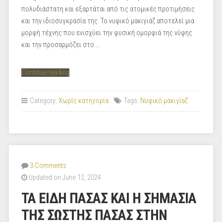
πολυδιάστατη και εξαρτάται από τις ατομικές προτιμήσεις
και την ιδιοσυγκρασία της. Το νυφικό μακιγιάζ αποτελεί μια
μορφή τέχνης που ενισχύει την φυσική ομορφιά της νύφης
και την προσαρμόζει στο …
“Κομψό
Continue reading
κλασσικό
μακιγιάζ
Category:
Χωρίς κατηγορία
Tags:
Νυφικό μακιγίαζ
νύφης
(classic
girl)_ΓΕΩΡΓΙΑΔΟΥ”
3 Comments
Updated on June 12, 2024
ΤΑ ΕΙΔΗ ΠΑΣΑΣ ΚΑΙ Η ΣΗΜΑΣΙΑ
ΤΗΣ ΣΩΣΤΗΣ ΠΑΣΑΣ ΣΤΗΝ