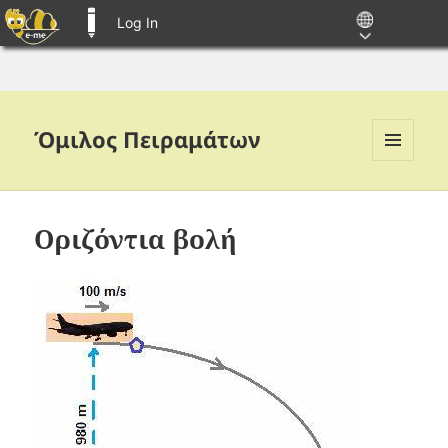
Log In
E-ME BLOGS
Όμιλος Πειραμάτων
MENU
AND
WIDGETS
Οριζόντια βολή