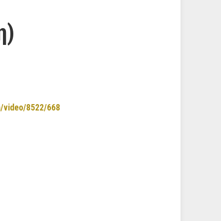
η)
m/video/8522/668