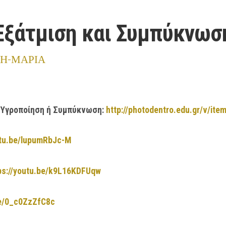
ξάτμιση και Συμπύκνωσ
ΚΗ-ΜΑΡΙΑ
 η Υγροποίηση ή Συμπύκνωση:
http://photodentro.edu.gr/v/ite
utu.be/lupumRbJc-M
ps://youtu.be/k9L16KDFUqw
be/0_c0ZzZfC8c