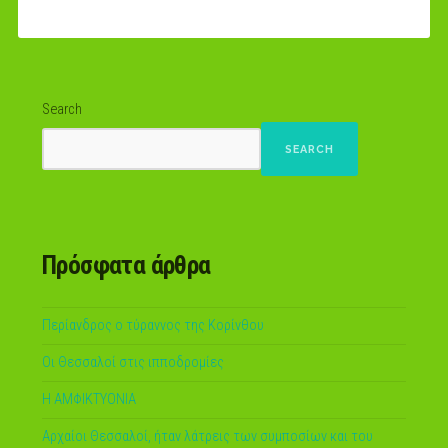
Search
SEARCH
Πρόσφατα άρθρα
Περίανδρος ο τύραννος της Κορίνθου
Οι Θεσσαλοί στις ιπποδρομίες
Η ΑΜΦΙΚΤΥΟΝΙΑ
Αρχαίοι Θεσσαλοί, ήταν λάτρεις των συμποσίων και του