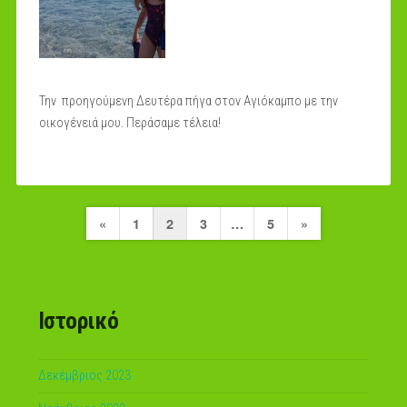
Την προηγούμενη Δευτέρα πήγα στον Αγιόκαμπο με την
οικογένειά μου. Περάσαμε τέλεια!
Σελιδοποίηση
Previous
Next
«
1
2
3
…
5
»
άρθρων
Page
Page
Ιστορικό
Δεκέμβριος 2023