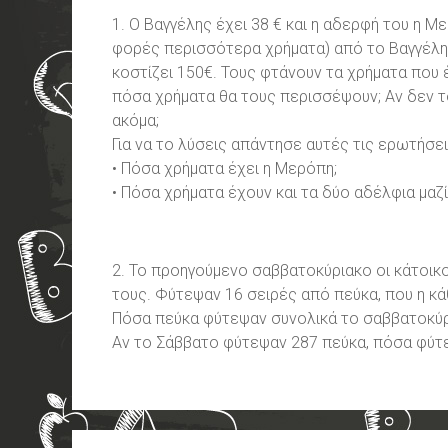
1. Ο Βαγγέλης έχει 38 € και η αδερφή του η Μ
φορές περισσότερα χρήματα) από το Βαγγέλη
κοστίζει 150€. Τους φτάνουν τα χρήματα που έ
πόσα χρήματα θα τους περισσέψουν; Αν δεν τ
ακόμα;
Για να το λύσεις απάντησε αυτές τις ερωτήσει
• Πόσα χρήματα έχει η Μερόπη;
• Πόσα χρήματα έχουν και τα δύο αδέλφια μαζί
2. Το προηγούμενο σαββατοκύριακο οι κάτοικ
τους. Φύτεψαν 16 σειρές από πεύκα, που η κά
Πόσα πεύκα φύτεψαν συνολικά το σαββατοκύρ
Αν το Σάββατο φύτεψαν 287 πεύκα, πόσα φύτε