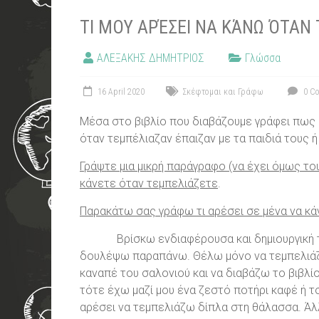
ΤΙ ΜΟΥ ΑΡΈΣΕΙ ΝΑ ΚΆΝΩ ΌΤΑΝ
ΑΛΕΞΑΚΗΣ ΔΗΜΗΤΡΙΟΣ
Γλώσσα
16 April 2020
Σκέφτομαι και Γράφω
0 C
Μέσα στο βιβλίο που διαβάζουμε γράφει πως
όταν τεμπέλιαζαν έπαιζαν με τα παιδιά τους 
Γράψτε μια μικρή παράγραφο (να έχει όμως του
κάνετε όταν τεμπελιάζετε
.
Παρακάτω σας γράφω τι αρέσει σε μένα να κά
Βρίσκω ενδιαφέρουσα και δημιουργική τη 
δουλέψω παραπάνω. Θέλω μόνο να τεμπελιάζω
καναπέ του σαλονιού και να διαβάζω το βιβλίο
τότε έχω μαζί μου ένα ζεστό ποτήρι καφέ ή τσ
αρέσει να τεμπελιάζω δίπλα στη θάλασσα. Άλ