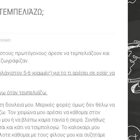
 ΤΕΜΠΕΛΙΆΖΩ;
omment
 στους πρωτόγονους άρεσε να τεμπελιάζουν και
ή ζωγράφιζαν.
λάχιστον 5-6 γραμμές) για το τι αρέσει σε εσάς να
νω όταν τεμπελιάζω.
δουλειά μου. Μερικές φορές όμως δεν θέλω να
. Τον χειμώνα μου αρέσει να κάθομαι στον
 μου ή να βλέπω καμία ταινία ή σειρά. Συνήθως
άι και κάτι να τσιμπολογώ. Το καλοκαίρι μου
λοτε κάθομαι με τους φίλους μου και συζητάμε