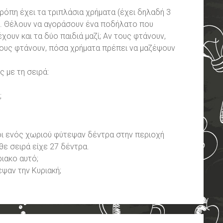
ερόπη έχει τα τριπλάσια χρήματα (έχει δηλαδή 3
. Θέλουν να αγοράσουν ένα ποδήλατο που
χουν και τα δύο παιδιά μαζί; Αν τους φτάνουν,
ους φτάνουν, πόσα χρήματα πρέπει να μαζέψουν
ς με τη σειρά:
;
οι ενός χωριού φύτεψαν δέντρα στην περιοχή
θε σειρά είχε 27 δέντρα.
ιακο αυτό;
ψαν την Κυριακή;