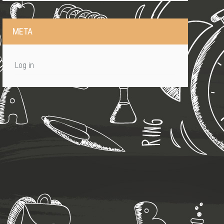
META
Log in