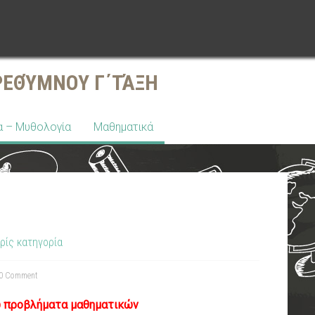
ΡΕΘΎΜΝΟΥ Γ΄ΤΆΞΗ
α – Μυθολογία
Μαθηματικά
ρίς κατηγορία
0 Comment
 προβλήματα μαθηματικών