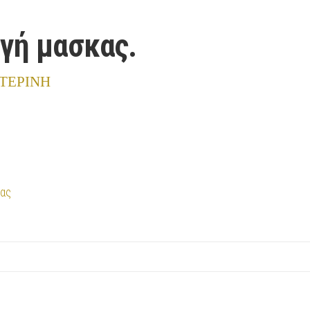
γή μασκας.
ΤΕΡΙΝΗ
κας