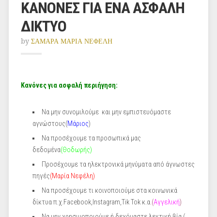
ΚΑΝΟΝΕΣ ΓΙΑ ΕΝΑ ΑΣΦΑΛΗ
ΔΙΚΤΥΟ
by
ΣΑΜΑΡΑ ΜΑΡΙΑ ΝΕΦΕΛΗ
Κανόνες για ασφαλή περιήγηση:
Να μην συνομιλούμε και μην εμπιστευόμαστε
αγνώστους(
Μάριος
)
Να προσέχουμε τα προσωπικά μας
δεδομένα
(Θοδωρής)
Προσέχουμε τα ηλεκτρονικά μηνύματα από άγνωστες
πηγές
(Μαρία Νεφέλη)
Να προσέχουμε τι κοινοποιούμε στα κοινωνικά
δίκτυα π.χ.Facebook,Instagram,Tik Tok κ.α
.(
Αγγελική
)
Να μην χρησιμοποιούμε ή δεχόμαστε λεκτική βία (