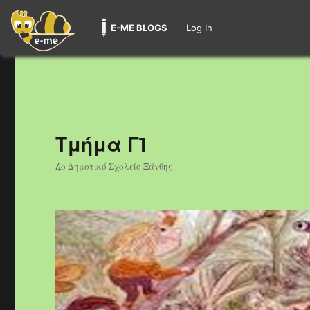
E-ME BLOGS
Log In
Τμήμα Γ1
4ο Δημοτικό Σχολείο Ξάνθης