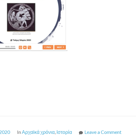
Μ.
Ασίας
on
2020
In
Αρχαϊκά χρόνια
,
Ιστορία
Leave a Comment