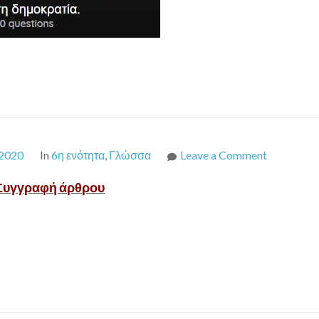
on
2020
In
6η ενότητα
,
Γλώσσα
Leave a Comment
Συγγραφή
Συγγραφή άρθρου
άρθρου