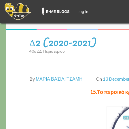
E-ME BLOGS
Log In
Skip
to
Δ2 (2020-2021)
content
(Press
40ο ΔΣ Περιστερίου
Enter)
By
ΜΑΡΙΑ ΒΑΣΙΛΙ ΤΣΑΜΗ
On
13 Decembe
15.Το περσικό κ