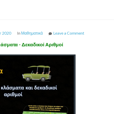
on
r 2020
In
Μαθηματικά
Leave a Comment
Δεκαδικά
άσματα - Δεκαδικοί Αριθμοί
κλάσματα
–
Δεκαδικοί
Αριθμοί