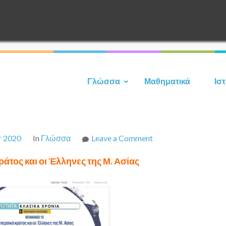
Γλώσσα
Μαθηματικά
Ισ
on
r 2020
In
Γλώσσα
Leave a Comment
15.Το
ράτος και οι Έλληνες της Μ. Ασίας
περσικό
κράτος
και
οι
Έλληνες
της