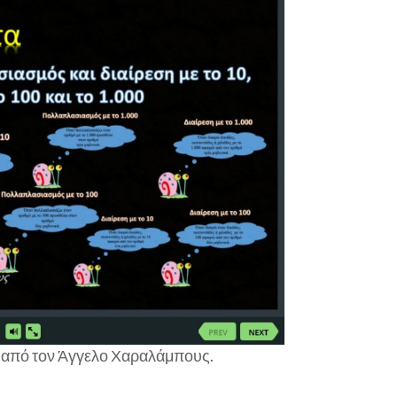
10
το
100
και
το
1.000
από τον Άγγελο Χαραλάμπους.