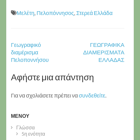
Μελέτη
,
Πελοπόννησος
,
Στερεά Ελλάδα
Πλοήγηση
Γεωγραφικό
ΓΕΩΓΡΑΦΙΚΑ
άρθρων
διαμέρισμα
ΔΙΑΜΕΡΙΣΜΑΤΑ
Πελοποννήσου
ΕΛΛΑΔΑΣ
Αφήστε μια απάντηση
Για να σχολιάσετε πρέπει να
συνδεθείτε
.
ΜΕΝΟΎ
Γλώσσα
5η ενότητα