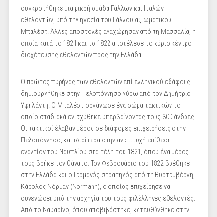
συγκροτήθηκε μια μικρή ομάδα Γάλλων και Ιταλών
εθελοντών, υπό την ηγεσία του Γάλλου αξιωματικού
Μπαλέστ. Άλλες αποστολές αναχώρησαν από τη Μασσαλία, η
οποία κατά το 1821 και το 1822 αποτέλεσε το κύριο κέντρο
διοχέτευσης εθελοντών προς την Ελλάδα.
Ο πρώτος πυρήνας των εθελοντών επί ελληνικού εδάφους
δημιουργήθηκε στην Πελοπόννησο γύρω από τον Δημήτριο
Υψηλάντη. Ο Μπαλέστ οργάνωσε ένα σώμα τακτικών το
οποίο σταδιακά ενισχύθηκε υπερβαίνοντας τους 300 άνδρες.
Οι τακτικοί έλαβαν μέρος σε διάφορες επιχειρήσεις στην
Πελοπόννησο, και ιδιαίτερα στην ανεπιτυχή επίθεση
εναντίον του Ναυπλίου στα τέλη του 1821, όπου ένα μέρος
τους βρήκε τον θάνατο. Τον Φεβρουάριο του 1822 βρέθηκε
στην Ελλάδα και ο Γερμανός στρατηγός από τη Βυρτεμβέργη,
Κάρολος Νόρμαν (Νοrmann), ο οποίος επιχείρησε να
συνενώσει υπό την αρχηγία του τους φιλέλληνες εθελοντές.
Από το Ναυαρίνο, όπου αποβιβάστηκε, κατευθύνθηκε στην