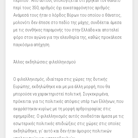
περίπου . Από αυτούς υπολογίζεται ότι βρήκαν τον θάνατο
περί τους 350, αριθμός όχι ευκαταφρόνητος αριθμός.
Ανάμεσά τους ήταν ο λόρδος Βύρων του οποίου ο θάνατος,
μολονότι δεν έπεσε στο πεδίο της μάχης, συνδέεται άμεσα
με τις συνθήκες παραμονής του στην Ελλάδα και αποτελεί
φόρο στον αγώνα για την ελευθερία της, καθώς προκάλεσε
παγκόσμια απήχηση.
Άλλες εκδηλώσεις φιλελληνισμού
Ο φιλελληνισμός, ιδιαίτερα στις χώρες της δυτικής
Ευρώπης, εκδηλώθηκε και με μια άλλη μορφή, που θα
μπορούσε να χαρακτηριστεί πολιτική. Συγκεκριμένα,
πρόκειται για τις πολιτικές απόψεις υπέρ των Ελλήνων, που
εκφράστηκαν κυρίως με τη μορφή αρθρογραφίας στις
εφημερίδες. Ο φιλελληνισμός αυτός συνδεόταν άμεσα με τις
εσωτερικές πολιτικές επιδιώξεις στις χώρες στις οποίες
εκδηλώθηκε, γι’ αυτό και δεν ήταν άμοιρος πολιτικών