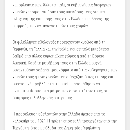
και ορλεανιστών. Άλλοτε, πάλι, οι κυβερνήσεις διαφόρων
χωρών χρησιμοποιούσαν τους υπηκόους τους για την
ενίσχυση της επιρροής τους στην Ελλάδα, εις βάρος της
επιρροής των ανταγωνιστριών τους χωρών.
Οι φιλέλληνες εθελοντές προέρχονταν κυρίως από τη
Γερμανία, τη Γαλλία και την Ιταλία, και σε πολύ μικρότερο
βαθμό από άλλες ευρωπαϊκές χώρες ή από τη Βόρεια
Αμερική. Κατά τη μετάβασή τους στην Ελλάδα συχνά
συναντούσαν σοβαρά προσκόμματα από τις κυβερνήσεις των
χωρών τους ή των χωρών που διέσχιζαν, όπως επίσης και
οικονομικά προβλήματα, τα οποία προσπάθησαν να
αντιμετωπίσουν, στο μέτρο των δυνατοτήτων τους, οι
διάφορες φιλελληνικές επιτροπές.
Η προσέλευση εθελοντών στην Ελλάδα άρχισε από το
καλοκαίρι του 1821. Η πρώτη αποστολή προερχόταν από την
Τεργέστη, όπου με έξοδα του Δημητρίου Υψηλάντη