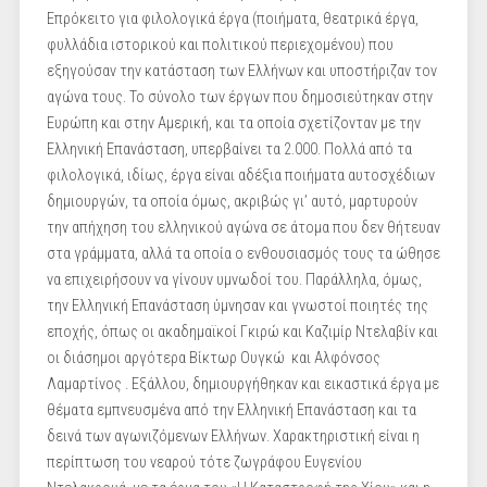
Επρόκειτο για φιλολογικά έργα (ποιήματα, θεατρικά έργα,
φυλλάδια ιστορικού και πολιτικού περιεχομένου) που
εξηγούσαν την κατάσταση των Ελλήνων και υποστήριζαν τον
αγώνα τους. Το σύνολο των έργων που δημοσιεύτηκαν στην
Ευρώπη και στην Αμερική, και τα οποία σχετίζονταν με την
Ελληνική Επανάσταση, υπερβαίνει τα 2.000. Πολλά από τα
φιλολογικά, ιδίως, έργα είναι αδέξια ποιήματα αυτοσχέδιων
δημιουργών, τα οποία όμως, ακριβώς γι’ αυτό, μαρτυρούν
την απήχηση του ελληνικού αγώνα σε άτομα που δεν θήτευαν
στα γράμματα, αλλά τα οποία ο ενθουσιασμός τους τα ώθησε
να επιχειρήσουν να γίνουν υμνωδοί του. Παράλληλα, όμως,
την Ελληνική Επανάσταση ύμνησαν και γνωστοί ποιητές της
εποχής, όπως οι ακαδημαϊκοί Γκιρώ και Καζιμίρ Ντελαβίν και
οι διάσημοι αργότερα Βίκτωρ Ουγκώ και Αλφόνσος
Λαμαρτίνος . Εξάλλου, δημιουργήθηκαν και εικαστικά έργα με
θέματα εμπνευσμένα από την Ελληνική Επανάσταση και τα
δεινά των αγωνιζόμενων Ελλήνων. Χαρακτηριστική είναι η
περίπτωση του νεαρού τότε ζωγράφου Ευγενίου