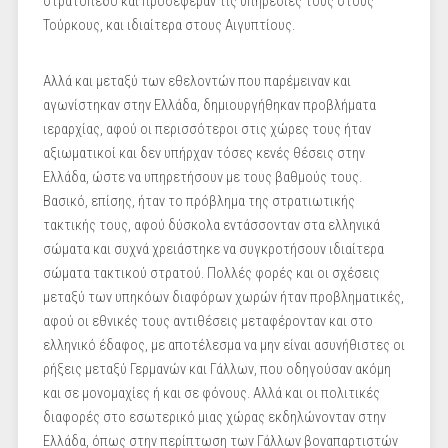
στρατόπεδο και προσέφεραν τις υπηρεσίες τους στους
Τούρκους, και ιδιαίτερα στους Αιγυπτίους.
Αλλά και μεταξύ των εθελοντών που παρέμειναν και
αγωνίστηκαν στην Ελλάδα, δημιουργήθηκαν προβλήματα
ιεραρχίας, αφού οι περισσότεροι στις χώρες τους ήταν
αξιωματικοί και δεν υπήρχαν τόσες κενές θέσεις στην
Ελλάδα, ώστε να υπηρετήσουν με τους βαθμούς τους.
Βασικό, επίσης, ήταν το πρόβλημα της στρατιωτικής
τακτικής τους, αφού δύσκολα εντάσσονταν στα ελληνικά
σώματα και συχνά χρειάστηκε να συγκροτήσουν ιδιαίτερα
σώματα τακτικού στρατού. Πολλές φορές και οι σχέσεις
μεταξύ των υπηκόων διαφόρων χωρών ήταν προβληματικές,
αφού οι εθνικές τους αντιθέσεις μεταφέρονταν και στο
ελληνικό έδαφος, με αποτέλεσμα να μην είναι ασυνήθιστες οι
ρήξεις μεταξύ Γερμανών και Γάλλων, που οδηγούσαν ακόμη
και σε μονομαχίες ή και σε φόνους. Αλλά και οι πολιτικές
διαφορές στο εσωτερικό μιας χώρας εκδηλώνονταν στην
Ελλάδα, όπως στην περίπτωση των Γάλλων βοναπαρτιστών