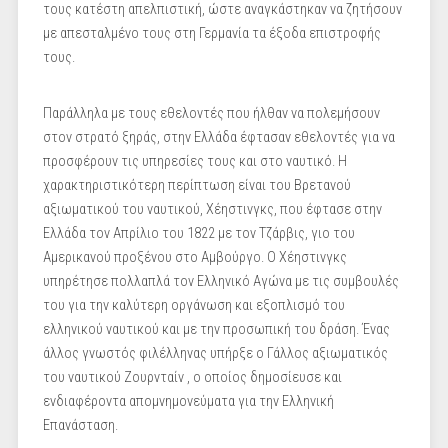
τους κατέστη απελπιστική, ώστε αναγκάστηκαν να ζητήσουν
με απεσταλμένο τους στη Γερμανία τα έξοδα επιστροφής
τους.
Παράλληλα με τους εθελοντές που ήλθαν να πολεμήσουν
στον στρατό ξηράς, στην Ελλάδα έφτασαν εθελοντές για να
προσφέρουν τις υπηρεσίες τους και στο ναυτικό. Η
χαρακτηριστικότερη περίπτωση είναι του Βρετανού
αξιωματικού του ναυτικού, Χέηστινγκς, που έφτασε στην
Ελλάδα τον Απρίλιο του 1822 με τον Τζάρβις, γιο του
Αμερικανού προξένου στο Αμβούργο. Ο Χέηστινγκς
υπηρέτησε πολλαπλά τον Ελληνικό Αγώνα με τις συμβουλές
του για την καλύτερη οργάνωση και εξοπλισμό του
ελληνικού ναυτικού και με την προσωπική του δράση. Ένας
άλλος γνωστός φιλέλληνας υπήρξε ο Γάλλος αξιωματικός
του ναυτικού Ζουρνταίν , ο οποίος δημοσίευσε και
ενδιαφέροντα απομνημονεύματα για την Ελληνική
Επανάσταση.