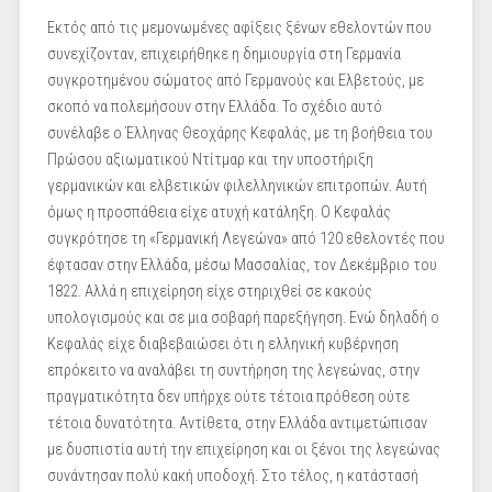
Εκτός από τις μεμονωμένες αφίξεις ξένων εθελοντών που
συνεχίζονταν, επιχειρήθηκε η δημιουργία στη Γερμανία
συγκροτημένου σώματος από Γερμανούς και Ελβετούς, με
σκοπό να πολεμήσουν στην Ελλάδα. Το σχέδιο αυτό
συνέλαβε ο Έλληνας Θεοχάρης Κεφαλάς, με τη βοήθεια του
Πρώσου αξιωματικού Ντίτμαρ και την υποστήριξη
γερμανικών και ελβετικών φιλελληνικών επιτροπών. Αυτή
όμως η προσπάθεια είχε ατυχή κατάληξη. Ο Κεφαλάς
συγκρότησε τη «Γερμανική Λεγεώνα» από 120 εθελοντές που
έφτασαν στην Ελλάδα, μέσω Μασσαλίας, τον Δεκέμβριο του
1822. Αλλά η επιχείρηση είχε στηριχθεί σε κακούς
υπολογισμούς και σε μια σοβαρή παρεξήγηση. Ενώ δηλαδή ο
Κεφαλάς είχε διαβεβαιώσει ότι η ελληνική κυβέρνηση
επρόκειτο να αναλάβει τη συντήρηση της λεγεώνας, στην
πραγματικότητα δεν υπήρχε ούτε τέτοια πρόθεση ούτε
τέτοια δυνατότητα. Αντίθετα, στην Ελλάδα αντιμετώπισαν
με δυσπιστία αυτή την επιχείρηση και οι ξένοι της λεγεώνας
συνάντησαν πολύ κακή υποδοχή. Στο τέλος, η κατάστασή