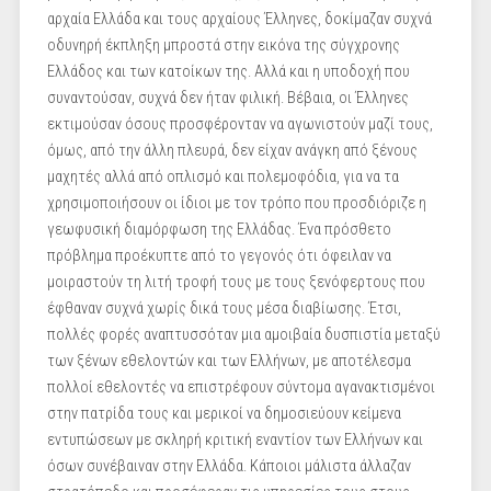
αρχαία Ελλάδα και τους αρχαίους Έλληνες, δοκίμαζαν συχνά
οδυνηρή έκπληξη μπροστά στην εικόνα της σύγχρονης
Ελλάδος και των κατοίκων της. Αλλά και η υποδοχή που
συναντούσαν, συχνά δεν ήταν φιλική. Βέβαια, οι Έλληνες
εκτιμούσαν όσους προσφέρονταν να αγωνιστούν μαζί τους,
όμως, από την άλλη πλευρά, δεν είχαν ανάγκη από ξένους
μαχητές αλλά από οπλισμό και πολεμοφόδια, για να τα
χρησιμοποιήσουν οι ίδιοι με τον τρόπο που προσδιόριζε η
γεωφυσική διαμόρφωση της Ελλάδας. Ένα πρόσθετο
πρόβλημα προέκυπτε από το γεγονός ότι όφειλαν να
μοιραστούν τη λιτή τροφή τους με τους ξενόφερτους που
έφθαναν συχνά χωρίς δικά τους μέσα διαβίωσης. Έτσι,
πολλές φορές αναπτυσσόταν μια αμοιβαία δυσπιστία μεταξύ
των ξένων εθελοντών και των Ελλήνων, με αποτέλεσμα
πολλοί εθελοντές να επιστρέφουν σύντομα αγανακτισμένοι
στην πατρίδα τους και μερικοί να δημοσιεύουν κείμενα
εντυπώσεων με σκληρή κριτική εναντίον των Ελλήνων και
όσων συνέβαιναν στην Ελλάδα. Κάποιοι μάλιστα άλλαζαν