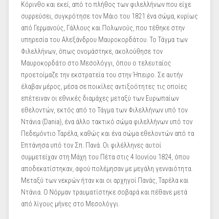
Κόρινθο και εκεί, από το πλήθος των φιλελλήνων που είχε
συρρεύσει, συγκρότησε τον Μάιο του 1821 ένα σώμα, κυρίως
από Γερμανούς, Γάλλους και Πολωνούς, που τέθηκε στην
υπηρεσία του Αλεξάνδρου Μαυροκορδάτου. Το Τάγμα των
Φιλελλήνων, όπως ονομάστηκε, ακολούθησε τον
Μαυροκορδάτο στο Μεσολόγγι, όπου ο τελευταίος
προετοίμαζε την εκστρατεία του στην Ήπειρο. Σε αυτήν
έλαβαν μέρος, μέσα σε ποικίλες αντιξοότητες τις οποίες
επέτειναν οι εθνικές διαμάχες μεταξύ των Ευρωπαίων
εθελοντών, εκτός από το Τάγμα των Φιλελλήνων υπό τον
Ντάνια (Dania), ένα άλλο τακτικό σώμα φιλελλήνων υπό τον
Πεδεμόντιο Ταρέλα, καθώς και ένα σώμα εθελοντών από τα
Επτάνησα υπό τον Σπ. Πανά. Οι φιλέλληνες αυτοί
συμμετείχαν στη Μάχη του Πέτα στις 4 Ιουνίου 1824, όπου
αποδεκατίστηκαν, αφού πολέμησαν με μεγάλη γενναιότητα.
Μεταξύ των νεκρών ήταν και οι αρχηγοί Πανάς, Ταρέλα και
Ντάνια. Ο Νόρμαν τραυματίστηκε σοβαρά και πέθανε μετά
από λίγους μήνες στο Μεσολόγγι.