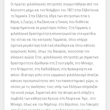
Οι πρώτες φιλελληνικές επιτροπές συγκροτήθηκαν από τον
Αύγουστο μέχρι και τον Νοέμβριο του 1821 στην Ελβετία και
τη Γερμανία. Στην Ελβετία, έδρα των επιτροπών ήταν η
Βέρνη, η Ζυρίχη, η Λωζάννη και η Γενεύη, που διέθεταν
παραρτήματα και σε μικρότερες πόλεις. Στη Γερμανία, η
φιλελληνική δραστηριότητα επικεντρωνόταν στα κρατίδια
της νότιας και της κεντρικής Γερμανίας, όπου υπήρχε
σχετικά μεγαλύτερη πολιτική ελευθερία και όπου κάποιες
ηγεμονικές Αυλές, όπως της Βαυαρίας, ευνοούσαν τον
ελληνικό αγώνα. Έτσι, φιλελληνικές επιτροπές με σημαντική
δραστηριότητα ιδρύθηκαν στη Στουτγάρδη, στο Μόναχο,
στο Ντάρμστατ, στη Χαϊδελβέργη, στη Φρανκφούρτη και
αλλού. Ιδιαίτερο ρόλο στον γερμανικό φιλελληνισμό έπαιξαν
κάποιες προσωπικότητες από τον πανεπιστημιακό χώρο, οι
οποίες με τις εκκλήσεις τους υπέρ των Ελλήνων επηρέαζαν
την κοινή γνώμη. Σημαντική από την άποψη αυτή υπήρξε η
συμβολή των καθηγητών Κρουγκ στη Λειψία και Τηρς , στο
Μόναχο, όπως και του Νήμπουρ στο Βερολίνο, του Γιάκομπς