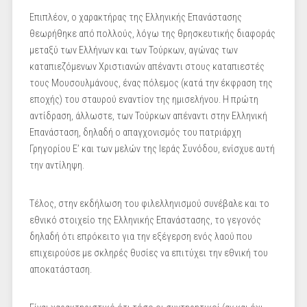
Επιπλέον, ο χαρακτήρας της Ελληνικής Επανάστασης
θεωρήθηκε από πολλούς, λόγω της θρησκευτικής διαφοράς
μεταξύ των Ελλήνων και των Τούρκων, αγώνας των
καταπιεζόμενων Χριστιανών απέναντι στους καταπιεστές
τους Μουσουλμάνους, ένας πόλεμος (κατά την έκφραση της
εποχής) του σταυρού εναντίον της ημισελήνου. Η πρώτη
αντίδραση, άλλωστε, των Τούρκων απέναντι στην Ελληνική
Επανάσταση, δηλαδή ο απαγχονισμός του πατριάρχη
Γρηγορίου Ε’ και των μελών της Ιεράς Συνόδου, ενίσχυε αυτή
την αντίληψη.
Τέλος, στην εκδήλωση του φιλελληνισμού συνέβαλε και το
εθνικό στοιχείο της Ελληνικής Επανάστασης, το γεγονός
δηλαδή ότι επρόκειτο για την εξέγερση ενός λαού που
επιχειρούσε με σκληρές θυσίες να επιτύχει την εθνική του
αποκατάσταση.