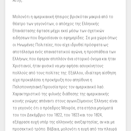
Αϊτής.
Μολονότι η αμερικανική ήπειρος βρισκόταν μακριά από το
θέατρο των γεγονότων, ο απόηχος της Ελληνικής
Επανάστασης έφτασε μέχρι εκεί μέσω των σχετικών
ειδήσεων που δημοσίευαν οι εφημερίδες. Σε μια χώρα όπως
οι Ηνωμένες Πολιτείες, που είχε ιδρυθεί πρόσφατα ως
αποτέλεσμα ενός επαναστατικού αγώνα, η προσπάθεια των
Ελλήνων, που έφεραν επιπλέον ένα ιστορικό όνομα και ήταν
Χριστιανοί, ήταν φυσικό να μην αφήσει ασυγκίνητους
πολλούς από τους πολίτες της. Εξάλλου, ιδιαίτερη αίσθηση
είχε προκαλέσει η προκήρυξη που απηύθυνε η
Πελοποννησιακή Γερουσία προς τον αμερικανικό λαό.
Χαρακτηριστικό της φιλικής διάθεσης της αμερικανικής
κοινής γνώμης απέναντι στους αγωνιζόμενους Έλληνες είναι
το γεγονός ότι ο πρόεδρος Μονρόε, στα ετήσια μηνύματά
του τον Δεκέμβριο του 1822, του 1823 και του 1824,
εξέφρασε ευχή υπέρ της ελληνικής ανεξαρτησίας, αν και με
προσεκτικό τρόπο. Βέβαια, μολονότι η ευχή από την πλευρά