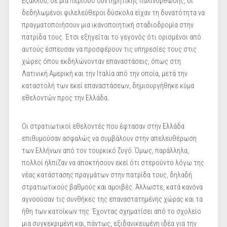
Εξάλλου, σε μια περίοδο συντηρητικής παλινόρθωσης, οι
δεδηλωμένοι φιλελεύθεροι δύσκολα είχαν τη δυνατότητα να
πραγματοποιήσουν μια ικανοποιητική σταδιοδρομία στην
πατρίδα τους. Έτσι εξηγείται το γεγονός ότι ορισμένοι από
αυτούς έσπευσαν να προσφέρουν τις υπηρεσίες τους στις
χώρες όπου εκδηλώνονταν επαναστάσεις, όπως στη
Λατινική Αμερική και την Ιταλία από την οποία, μετά την
καταστολή των εκεί επαναστάσεων, δημιουργήθηκε κύμα
εθελοντών προς την Ελλάδα.
Οι στρατιωτικοί εθελοντές που έφτασαν στην Ελλάδα
επιθυμούσαν ασφαλώς να συμβάλουν στην απελευθέρωση
των Ελλήνων από τον τουρκικό ζυγό. Όμως, παράλληλα,
πολλοί ήλπιζαν να αποκτήσουν εκεί ότι στερούντο λόγω της
νέας κατάστασης πραγμάτων στην πατρίδα τους, δηλαδή
στρατιωτικούς βαθμούς και αμοιβές. Άλλωστε, κατά κανόνα
αγνοούσαν τις συνθήκες της επαναστατημένης χώρας και τα
ήθη των κατοίκων της. Έχοντας σχηματίσει από το σχολείο
μια συγκεκριμένη και, πάντως, εξιδανικευμένη ιδέα για την