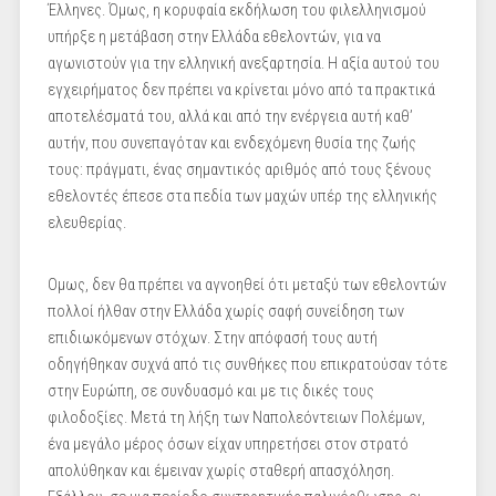
Έλληνες. Όμως, η κορυφαία εκδήλωση του φιλελληνισμού
υπήρξε η μετάβαση στην Ελλάδα εθελοντών, για να
αγωνιστούν για την ελληνική ανεξαρτησία. Η αξία αυτού του
εγχειρήματος δεν πρέπει να κρίνεται μόνο από τα πρακτικά
αποτελέσματά του, αλλά και από την ενέργεια αυτή καθ’
αυτήν, που συνεπαγόταν και ενδεχόμενη θυσία της ζωής
τους: πράγματι, ένας σημαντικός αριθμός από τους ξένους
εθελοντές έπεσε στα πεδία των μαχών υπέρ της ελληνικής
ελευθερίας.
Ομως, δεν θα πρέπει να αγνοηθεί ότι μεταξύ των εθελοντών
πολλοί ήλθαν στην Ελλάδα χωρίς σαφή συνείδηση των
επιδιωκόμενων στόχων. Στην απόφασή τους αυτή
οδηγήθηκαν συχνά από τις συνθήκες που επικρατούσαν τότε
στην Ευρώπη, σε συνδυασμό και με τις δικές τους
φιλοδοξίες. Mετά τη λήξη των Ναπολεόντειων Πολέμων,
ένα μεγάλο μέρος όσων είχαν υπηρετήσει στον στρατό
απολύθηκαν και έμειναν χωρίς σταθερή απασχόληση.