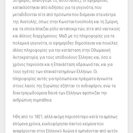
30 ημέρες, ανάλογα με τις αποστάσεις), οι εφημερίδες
κατακλύστηκαν από ειδήσεις για τα γεγονότα, που
μεταδίδονταν είτε από πρόσωπα που διέμεναν στα κέντρα
της Ανατολής, όπως στην Κωνσταντινούπολη και τη Σμύρνη,
και τα οποία έπαιζαν ρόλο ανταποκριτών, είτε από ναυτικούς
και άλλους διερχόμενους. Μαζί με τις πληροφορίες για τα
πολεμικά γεγονότα, οι εφημερίδες δημοσίευαν και ποικίλες
άλλες πληροφορίες για την κατάσταση στην Οθωμανική
Αυτοκρατορία, για τους υπόδουλους Έλληνες και, όσο ο
χρόνος περνούσε και η Επανάσταση εδραιωνόταν, και για
τους ηγέτες των επαναστατημένων Ελλήνων. Οι
πληροφορίες αυτές για πρόσωπα και πράγματα άγνωστα
στους λαούς της Ευρώπης εξήπταν το ενδιαφέρον, ενώ τα
διεκτραγωδούμενα δεινά των Ελλήνων αφύπνιζαν την
ανθρώπινη συμπάθεια.
Ήδη από το 1821, αλλά ακόμη περισσότερο κατά τα αμέσως
επόμενα χρόνια, κυκλοφόρησαν παντού κείμενα που
αναφέρονταν στον Ελληνικό Αγώνα ή εμπνέονταν από αυτόν.