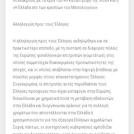
Ντελακρουά, με τα έργα του «Η Καταστροφή της Χίου» και η
«Η Ελλάδα επί των ερειπίων του Μεσολογγίου».
Αλληλεγγύη προς τους Έλληνες
Η αλληλεγγύη προς τους Έλληνες εκδηλώθηκε και σε
πρακτικότερο επίπεδο, με τη σύσταση σε διάφορες πόλεις
της Ευρώπης φιλελληνικών επιτροπών (κομιτάτων), στις
οποίες συμμετείχαν διακεκριμένες προσωπικότητες της
εποχής, και οι οποίες απέβλεπαν στην παροχή βοήθειας με
ποικίλες μορφές στους επαναστατημένους Έλληνες.
Συγκεκριμένα, οι επιτροπές αυτές περιέθαλπαν τους
Έλληνες πρόσφυγες που είχαν καταφύγει στην Ευρώπη,
διευκόλυναν με χρηματικά ποσά τη μετάβαση εθελοντών
στην Ελλάδα και διοργάνωναν εράνους για τη συλλογή
χρημάτων που αποστέλλονταν στην Ελλάδα ή
χρησιμοποιούντο για την εξαγορά Ελλήνων αιχμαλώτων.
Συχνά, πάντως, οι συντηρητικές κυβερνήσεις εμπόδιζαν