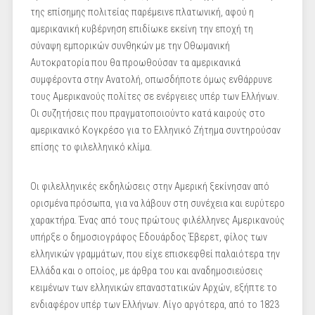
της επίσημης πολιτείας παρέμεινε πλατωνική, αφού η
αμερικανική κυβέρνηση επιδίωκε εκείνη την εποχή τη
σύναψη εμπορικών συνθηκών με την Οθωμανική
Αυτοκρατορία που θα προωθούσαν τα αμερικανικά
συμφέροντα στην Ανατολή, οπωσδήποτε όμως ενθάρρυνε
τους Αμερικανούς πολίτες σε ενέργειες υπέρ των Ελλήνων.
Οι συζητήσεις που πραγματοποιούντο κατά καιρούς στο
αμερικανικό Κογκρέσο για το Ελληνικό Ζήτημα συντηρούσαν
επίσης το φιλελληνικό κλίμα.
Οι φιλελληνικές εκδηλώσεις στην Αμερική ξεκίνησαν από
ορισμένα πρόσωπα, για να λάβουν στη συνέχεια και ευρύτερο
χαρακτήρα. Ένας από τους πρώτους φιλέλληνες Αμερικανούς
υπήρξε ο δημοσιογράφος Εδουάρδος Έβερετ, φίλος των
ελληνικών γραμμάτων, που είχε επισκεφθεί παλαιότερα την
Ελλάδα και ο οποίος, με άρθρα του και αναδημοσιεύσεις
κειμένων των ελληνικών επαναστατικών Αρχών, εξήπτε το
ενδιαφέρον υπέρ των Ελλήνων. Λίγο αργότερα, από το 1823