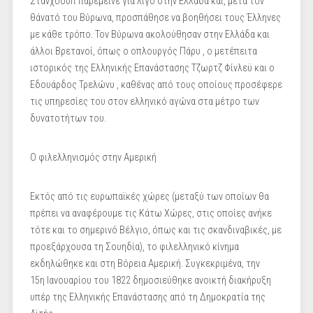
Στάνχοουπ παρέμεινε για λίγο στην Ελλάδα και, μετά τον
θάνατό του Βύρωνα, προσπάθησε να βοηθήσει τους Έλληνες
με κάθε τρόπο. Τον Βύρωνα ακολούθησαν στην Ελλάδα και
άλλοι Βρετανοί, όπως ο οπλουργός Πάρυ , ο μετέπειτα
ιστορικός της Ελληνικής Επανάστασης Τζωρτζ Φίνλεϋ και ο
Εδουάρδος Τρελώνυ , καθένας από τους οποίους προσέφερε
τις υπηρεσίες του στον ελληνικό αγώνα στα μέτρο των
δυνατοτήτων του.
Ο φιλελληνισμός στην Αμερική
Εκτός από τις ευρωπαϊκές χώρες (μεταξύ των οποίων θα
πρέπει να αναφέρουμε τις Κάτω Χώρες, στις οποίες ανήκε
τότε και το σημερινό Βέλγιο, όπως και τις σκανδιναβικές, με
προεξάρχουσα τη Σουηδία), το φιλελληνικό κίνημα
εκδηλώθηκε και στη Βόρεια Αμερική. Συγκεκριμένα, την
15η Ιανουαρίου του 1822 δημοσιεύθηκε ανοικτή διακήρυξη
υπέρ της Ελληνικής Επανάστασης από τη Δημοκρατία της