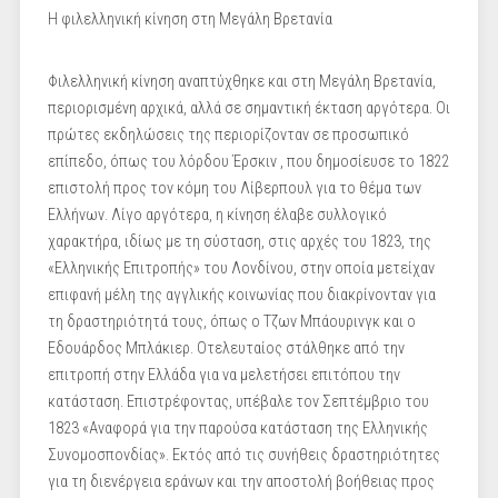
Η φιλελληνική κίνηση στη Μεγάλη Βρετανία
Φιλελληνική κίνηση αναπτύχθηκε και στη Μεγάλη Βρετανία,
περιορισμένη αρχικά, αλλά σε σημαντική έκταση αργότερα. Οι
πρώτες εκδηλώσεις της περιορίζονταν σε προσωπικό
επίπεδο, όπως του λόρδου Έρσκιν , που δημοσίευσε το 1822
επιστολή προς τον κόμη του Λίβερπουλ για το θέμα των
Ελλήνων. Λίγο αργότερα, η κίνηση έλαβε συλλογικό
χαρακτήρα, ιδίως με τη σύσταση, στις αρχές του 1823, της
«Ελληνικής Επιτροπής» του Λονδίνου, στην οποία μετείχαν
επιφανή μέλη της αγγλικής κοινωνίας που διακρίνονταν για
τη δραστηριότητά τους, όπως ο Τζων Μπάουρινγκ και ο
Εδουάρδος Μπλάκιερ. Oτελευταίος στάλθηκε από την
επιτροπή στην Ελλάδα για να μελετήσει επιτόπου την
κατάσταση. Επιστρέφοντας, υπέβαλε τον Σεπτέμβριο του
1823 «Αναφορά για την παρούσα κατάσταση της Ελληνικής
Συνομοσπονδίας». Εκτός από τις συνήθεις δραστηριότητες
για τη διενέργεια εράνων και την αποστολή βοήθειας προς