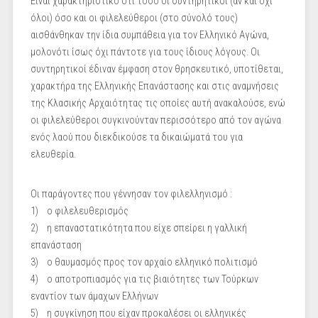
Είναι χαρακτηριστικό ότι τόσο οι συντηρητικοί (αν και όχι
όλοι) όσο και οι φιλελεύθεροι (στο σύνολό τους)
αισθάνθηκαν την ίδια συμπάθεια για τον Ελληνικό Αγώνα,
μολονότι ίσως όχι πάντοτε για τους ίδιους λόγους. Οι
συντηρητικοί έδιναν έμφαση στον θρησκευτικό, υποτίθεται,
χαρακτήρα της Ελληνικής Επανάστασης και στις αναμνήσεις
της Κλασικής Αρχαιότητας τις οποίες αυτή ανακαλούσε, ενώ
οι φιλελεύθεροι συγκινούνταν περισσότερο από τον αγώνα
ενός λαού που διεκδικούσε τα δικαιώματά του για
ελευθερία.
Οι παράγοντες που γέννησαν τον φιλελληνισμό :
1) ο φιλελευθερισμός
2) η επαναστατικότητα που είχε σπείρει η γαλλική
επανάσταση
3) ο θαυμασμός προς τον αρχαίο ελληνικό πολιτισμό
4) ο αποτροπιασμός για τις βιαιότητες των Τούρκων
εναντίον των άμαχων Ελλήνων
5) η συγκίνηση που είχαν προκαλέσει οι ελληνικές