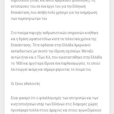
δημοσίευσε (όπως και άλλοι Αμερικανοί φιλέλληνες) τις
εντυπώσεις του σε ένα έργο του για την Ελληνική
Επανάσταση, που απέβη πολύ χρήσιμο για την ενημέρωση
των συμπατριωτών του
Στο πνεύμα παροχής ανθρωπιστικών υπηρεσιών κινήθηκε
και η δράση ιεραποστόλων κατά τα τελευταία χρόνια της
Επανάστασης. Τότε έφθασαν στην Ελλάδα Αμερικανοί
εκπαιδευτικοί με σκοπό την ίδρυση σχολείων. Μεταξύ
αυτών ήταν και ο Τζων Χιλ, που εγκαταστάθηκε στην Ελλάδα
το 1830 και αργότερα ίδρυσε ένα παρθεναγωγείο, το οποίο
λειτουργεί ακόμη και σήμερα φέροντας το όνομά του.
Οι ξένοι εθελοντές
Είναι φανερό ότι ο φιλελληνισμός των επιτροπών και των
κινητοποιήσεων υπέρ των Ελλήνων στις διάφορες χώρες
προσέφερε πολλά στους άμαχους και στους αγωνιζόμενους