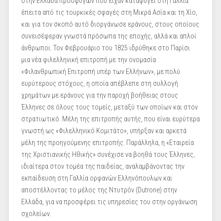
στην Ελλάδα προσφύγων που είχαν καταφύγει στη Γαλλία
έπειτα από τις τουρκικές σφαγές στη Μικρά Ασία και τη Χίο,
και για τον σκοπό αυτό διοργάνωσε εράνους, στους οποίους
συνεισέφεραν γνωστά πρόσωπα της εποχής, αλλά και απλοί
άνθρωποι. Τον Φεβρουάριο του 1825 ιδρύθηκε στο Παρίσι
μια νέα φιλελληνική επιτροπή με την ονομασία
«Φιλανθρωπική Επιτροπή υπέρ των Ελλήνων», με πολύ
ευρύτερους στόχους, η οποία απέβλεπε στη συλλογή
χρημάτων με εράνους για την παροχή βοήθειας στους
Έλληνες σε όλους τους τομείς, μεταξύ των οποίων και στον
στρατιωτικό. Μέλη της επιτροπής αυτής, που είναι ευρύτερα
γνωστή ως «Φιλελληνικό Κομιτάτο», υπήρξαν και αρκετά
μέλη της προηγούμενης επιτροπής. Παράλληλα, η «Εταιρεία
της Χριστιανικής Ηθικής» συνέχισε να βοηθά τους Έλληνες,
ιδιαίτερα στον τομέα της παιδείας, αναλαμβάνοντας την
εκπαίδευση στη Γαλλία ορφανών Ελληνόπουλων και
αποστέλλοντας το μέλος της Ντυτρόν (Dutrone) στην
Ελλάδα, για να προσφέρει τις υπηρεσίες του στην οργάνωση
σχολείων.