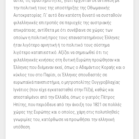
αυτές τις δραστηριότητες, γιατί έρχονταν σε αντίθεση με
την πολιτική τους της υποστήριξης της Οθωμανικής
Αυτοκρατορίας. Γι’ αυτό δεν κατέστη δυνατό να συσταθούν
φιλελληνικές επιτροπές σε περιοχές της αυστριακής
επικράτειας, αντίθετα με ότι συνέβαινε σε χώρες των
οποίων η πολιτική προς τους επαναστατημένους Έλληνες
ήταν λιγότερο αρνητική ή το πολιτικό τους σύστημα
λιγότερο καταπιεστικό. Αξίζει να σημειωθεί ότι τις
φιλελληνικές κινήσεις στη δυτική Ευρώπη προώθησαν και
Έλληνες που διέμεναν εκεί, όπως ο Αδαμάντιος Κοραής και ο
κύκλος του στο Παρίσι, οι Έλληνες σπουδαστές σε
ευρωπαϊκά πανεπιστήμια, ο μητροπολίτης Ουγγροβλαχίας
Ιγνάτιος (που είχε εγκατασταθεί στην Πίζα), καθώς και
απεσταλμένοι από την Ελλάδα, όπως ο γιατρός Πέτρος
Ηπίτης, που περιόδευε από την άνοιξη του 1821 σε πολλές
χώρες της Ευρώπης και ο οποίος, χάρη στις πολυπληθείς
γνωριμίες του, κατόρθωσε να προωθήσει την ελληνική
υπόθεση.