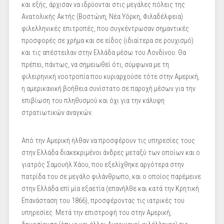
και εξής, άρχισαν να ιδρύονται στις μεγάλες πόλεις της
Ανατολικής Ακτής (Βοστώνη, Νέα Υόρκη, Φιλαδέλφεια)
φιλελληνικές επιτροπές, που συγκέντρωσαν σημαντικές
προσφορές σε χρήμα και σε είδος (ιδιαίτερα σε ρουχισμό)
και τις απέστειλαν στην Ελλάδα μέσω του Λονδίνου. Θα
πρέπει, πάντως, να σημειωθεί ότι, σύμφωνα με τη
φιλειρηνική νοοτροπία που κυριαρχούσε τότε στην Αμερική,
η αμερικανική βοήθεια συνίστατο σε παροχή μέσων για την
επιβίωση του πληθυσμού και όχι για την κάλυψη
στρατιωτικών αναγκών.
Από την Αμερική ήλθαν να προσφέρουν τις υπηρεσίες τους
στην Ελλάδα διακεκριμένοι άνδρες μεταξύ των οποίων και ο
γιατρός Σαμουήλ Χάου, που εξελίχθηκε αργότερα στην
πατρίδα του σε μεγάλο φιλάνθρωπο, και ο οποίος παρέμεινε
στην Ελλάδα επί μία εξαετία (επανήλθε και κατά την Κρητική
Επανάσταση του 1866), προσφέροντας τις ιατρικές του
υπηρεσίες. Μετά την επιστροφή του στην Αμερική,