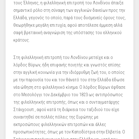
τους Έλληνες, η φιλελληνική επιτροπή του Λονδίνου έπαιξε
σημαντικό ρόλο στη σύναψη των αγγλικών δανείων προς την
Ελλάδα, γεγονός το οποίο, παρά τους δυσμενείς όρους τους,
θεωρήθηκε μεγάλη επιτυχία, αφού αποτέλεσε έμμεση αλλά
σαφή βρετανική αναγνώριση της υπόστασης του ελληνικού
κράτους.
Στη φιλελληνική επιτροπή του Λονδίνου μετείχε και ο
λόρδος Βύρων, ήδη επιφανής ποιητής και γνωστός επίσης
στην αγγλική κοινωνία για την ιδιόρρυθμη ζωή του, ο οποίος
με την παρουσία του και τον θάνατό του στην Ελλάδα έδωσε
νέα ώθηση στο φιλελληνικό κίνημα. Ο λόρδος Βύρων έφθασε
στο Μεσολόγγι τον Δεκέμβριο του 1823 ως αντιπρόσωπος
της φιλελληνικής επιτροπής, όπως και ο συνταγματάρχης
Στάνχοουπ , αφού κατά τη διάρκεια του ταξιδιού του είχε
συναντηθεί σε πολλές πόλεις της Ευρώπης με
εκπροσώπους φιλελληνικών επιτροπών και άλλες
προσωπικότητες, όπως με τον Καποδίστρια στην Ελβετία. Ο