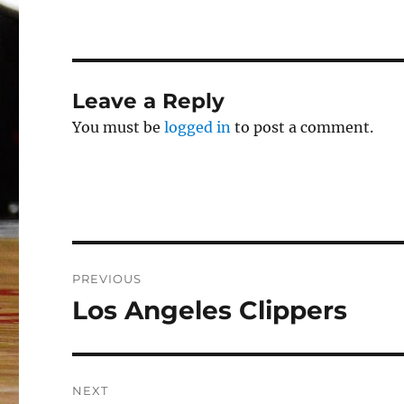
Leave a Reply
You must be
logged in
to post a comment.
Post
PREVIOUS
navigation
Los Angeles Clippers
Previous
post:
NEXT