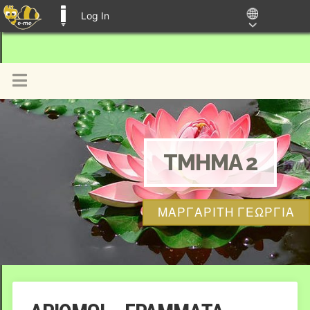
Log In
E-ME BLOGS
TMHMA 2
ΜΑΡΓΑΡΙΤΗ ΓΕΩΡΓΙΑ