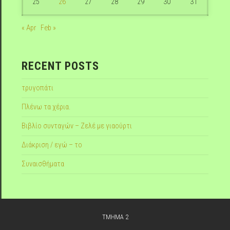
25
26
27
28
29
30
31
« Apr
Feb »
RECENT POSTS
τρυγοπάτι
Πλένω τα χέρια.
Βιβλίο συνταγών – Ζελέ με γιαούρτι
Διάκριση / εγώ – το
Συναισθήματα
TMHMA 2