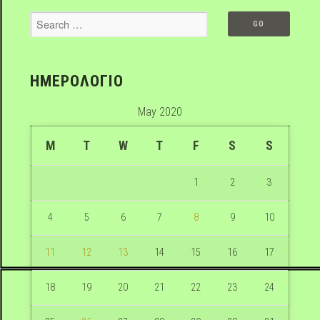
ΗΜΕΡΟΛΟΓΙΟ
May 2020
M
T
W
T
F
S
S
1
2
3
4
5
6
7
8
9
10
11
12
13
14
15
16
17
18
19
20
21
22
23
24