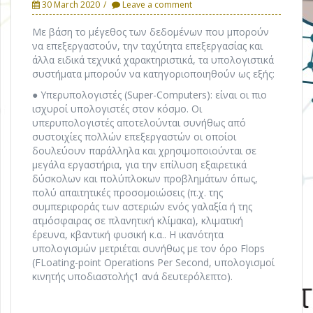
30 March 2020
Leave a comment
Με βάση το μέγεθος των δεδομένων που μπορούν
να επεξεργαστούν, την ταχύτητα επεξεργασίας και
άλλα ειδικά τεχνικά χαρακτηριστικά, τα υπολογιστικά
συστήματα μπορούν να κατηγοριοποιηθούν ως εξής:
● Υπερυπολογιστές (Super-Computers): είναι οι πιο
ισχυροί υπολογιστές στον κόσμο. Οι
υπερυπολογιστές αποτελούνται συνήθως από
συστοιχίες πολλών επεξεργαστών οι οποίοι
δουλεύουν παράλληλα και χρησιμοποιούνται σε
μεγάλα εργαστήρια, για την επίλυση εξαιρετικά
δύσκολων και πολύπλοκων προβλημάτων όπως,
πολύ απαιτητικές προσομοιώσεις (π.χ. της
συμπεριφοράς των αστεριών ενός γαλαξία ή της
ατμόσφαιρας σε πλανητική κλίμακα), κλιματική
έρευνα, κβαντική φυσική κ.α.. Η ικανότητα
υπολογισμών μετριέται συνήθως με τον όρο Flops
(FLoating-point Operations Per Second, υπολογισμοί
κινητής υποδιαστολής1 ανά δευτερόλεπτο).