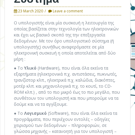
23 March 2020
Leave a comment
Ο υπολογιστής είναι μία συσκευή η λειτουργία της
οποίας βασίζεται στην τεχνολογία των ηλεκτρονικών
και έχει ως βασικό σκοπό της την επεξεργασία
δεδομένων. Με τον όρο υπολογιστικό σύστημα (ή
υπολογιστής) συνήθως αναφερόμαστε σε μία
ηλεκτρονική συσκευή η οποία αποτελείται από δύο
μέρη :
● Το
Υλικό
(Hardware), που είναι όλα εκείνα τα
εξαρτήματα (ηλεκτρονικά π.χ. αντιστάσεις, πυκνωτές,
τρανζίστορ κλπ., ηλεκτρικά π.χ. καλώδια, διακόπτες,
μοτέρ κλπ. και μηχανολογικά π.χ. το κουτί, το CD-
ROM κλπ.) , από το πιο μικρό έως το πιο μεγάλο, που
συνθέτουν τον υπολογιστή και που μπορούμε να τα
δούμε και να τα αγγίξουμε.
● Το
Λογισμικό
(Software), που είναι όλα εκείνα τα
προγράμματα, που περιέχουν εντολές – οδηγίες
χειρισμού των δεδομένων – πληροφοριών, σε
γλώσσα μηχανής – κατανοητή για τον υπολογιστή –