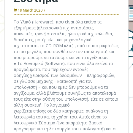
19 March 2020
Το Υλικό (Hardware), που είναι όλα εκείνα τα
εξαρτήματα (ηλεκτρονικά π.χ. αντιστάσεις,
πυκνωτές, τρανζίστορ κλπ., ηλεκτρικά π.χ. καλώδια,
διακόπτες, μοτέρ κλπ. και μηχανολογικά
π.χ. το κουτί, το CD-ROM κλπ.) , από το πιο μικρό έως
το πιο μεγάλο, που συνθέτουν τον υπολογιστή και
που μπορούμε να τα δούμε και να τα αγγίξουμε.
● Το Λογισμικό (Software), που είναι όλα εκείνα τα
προγράμματα, που περιέχουν εντολές –
οδηγίες χειρισμού των δεδομένων – πληροφοριών,
σε γλώσσα μηχανής – κατανοητή για τον
υπολογιστή – και που εμείς δεν μπορούμε να τα
αγγίξουμε, αλλά βλέπουμε συνήθως το αποτέλεσμά
τους είτε στην οθόνη του υπολογιστή, είτε σε κάποια
άλλη συσκευή. Το λογισμικό
χωρίζεται επίσης σε δύο κατηγορίες, ανάλογα τη
λειτουργία του και τη χρήση του. Αυτές είναι: το
Λειτουργικό Σύστημα (ένα απαραίτητο βασικό
πρόγραμμα για τη λειτουργία του υπολογιστή) και οι