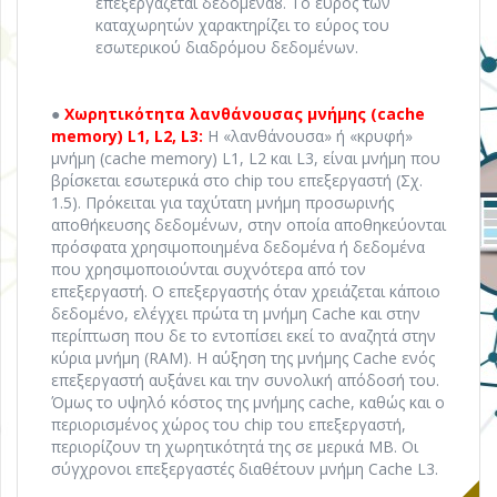
επεξεργάζεται δεδομένα8. Το εύρος των
καταχωρητών χαρακτηρίζει το εύρος του
εσωτερικού διαδρόμου δεδομένων.
●
Χωρητικότητα λανθάνουσας μνήμης (cache
memory) L1, L2, L3:
Η «λανθάνουσα» ή «κρυφή»
μνήμη (cache memory) L1, L2 και L3, είναι μνήμη που
βρίσκεται εσωτερικά στο chip του επεξεργαστή (Σχ.
1.5). Πρόκειται για ταχύτατη μνήμη προσωρινής
αποθήκευσης δεδομένων, στην οποία αποθηκεύονται
πρόσφατα χρησιμοποιημένα δεδομένα ή δεδομένα
που χρησιμοποιούνται συχνότερα από τον
επεξεργαστή. Ο επεξεργαστής όταν χρειάζεται κάποιο
δεδομένο, ελέγχει πρώτα τη μνήμη Cache και στην
περίπτωση που δε το εντοπίσει εκεί το αναζητά στην
κύρια μνήμη (RAM). Η αύξηση της μνήμης Cache ενός
επεξεργαστή αυξάνει και την συνολική απόδοσή του.
Όμως το υψηλό κόστος της μνήμης cache, καθώς και ο
περιορισμένος χώρος του chip του επεξεργαστή,
περιορίζουν τη χωρητικότητά της σε μερικά ΜΒ. Οι
σύγχρονοι επεξεργαστές διαθέτουν μνήμη Cache L3.