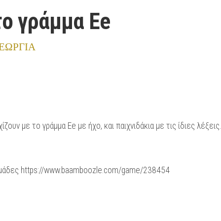
το γράμμα Ee
ΕΩΡΓΙΑ
ζουν με το γράμμα Ee με ήχο, και παιχνιδάκια με τις ίδιες λέξεις.
 ομάδες https://www.baamboozle.com/game/238454