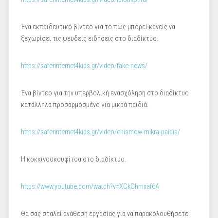
Ένα εκπαιδευτικό βίντεο για το πως μπορεί κανείς να
ξεχωρίσει τις ψευδείς ειδήσεις στο διαδίκτυο.
https://saferinternet4kids.gr/video/fake-news/
Ένα βίντεο για την υπερβολική ενασχόληση στο διαδίκτυο
κατάλληλα προσαρμοσμένο για μικρά παιδιά.
https://saferinternet4kids.gr/video/ehismow-mikra-paidia/
Η κοκκινοσκουφίτσα στο διαδίκτυο.
https://www.youtube.com/watch?v=XCkOhmxaf6A
Θα σας σταλεί ανάθεση εργασίας για να παρακολουθήσετε