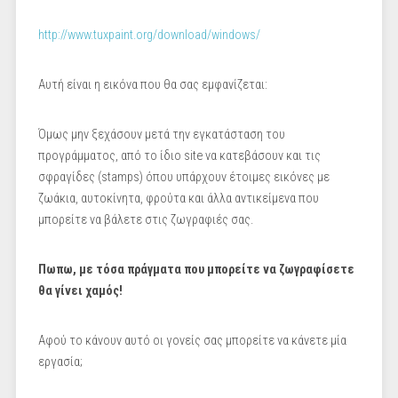
http://www.tuxpaint.org/download/windows/
Αυτή είναι η εικόνα που θα σας εμφανίζεται:
Όμως μην ξεχάσουν μετά την εγκατάσταση του
προγράμματος, από το ίδιο site να κατεβάσουν και τις
σφραγίδες (stamps) όπου υπάρχουν έτοιμες εικόνες με
ζωάκια, αυτοκίνητα, φρούτα και άλλα αντικείμενα που
μπορείτε να βάλετε στις ζωγραφιές σας.
Πωπω, με τόσα πράγματα που μπορεί
τε
να
ζωγραφίσετε
θα
γίνει χαμός!
Αφού το κάνουν αυτό οι γονείς σας μπορείτε να κάνετε μία
εργασία;