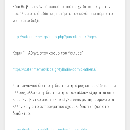
Εδω θα βρείτε ένα διασκεδαστικό παιχνίδι- κουίζ για την
ασφάλεια στο διαδίκτυο, πατήστε τον σύνδεσμο πάμε στο
νησί κάτω δεξία:
http://saferinternet.gr/index.php?parentobjId=Page4
Κόμικ "Η Αθηνά στον κόσμο του Youtube"
https://saferinternet4kids.gr/fylladia/comic-athena/
Στα κοινωνικά δίκτυο η ιδιωτικοτητά μας επηρρεάζεται από
άλλους, αλλά και η ιδιωτικότητα των άλλων εξαρτάται από
εμάς. Ένα βίντεο από το FriendlyScreens μεταφρασμένα στα
ελληνικά για το αν πραγματικά έχουμε ιδιωτική ζωή στο
διαδίκτυο.
https://saferinternet4kids.gr/video/idiotikotita/