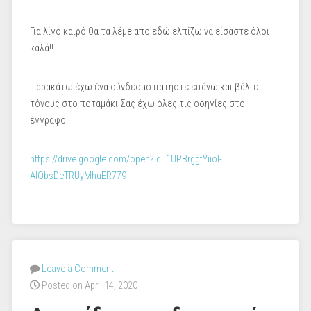
Για λίγο καιρό θα τα λέμε απο εδώ ελπίζω να είσαστε όλοι
καλά!!
Παρακάτω έχω ένα σύνδεσμο πατήστε επάνω και βάλτε
τόνους στο ποταμάκι!Σας έχω όλες τις οδηγίες στο
έγγραφο.
https://drive.google.com/open?id=1UPBrggtYiiol-
AIObsDeTRUyMhuER779
Leave a Comment
Posted on April 14, 2020