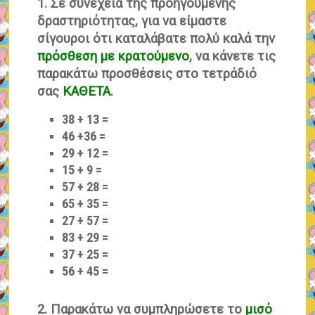
1. Σε συνέχεια της προηγούμενης
δραστηριότητας, για να είμαστε
σίγουροι ότι καταλάβατε πολύ καλά την
πρόσθεση με κρατούμενο
, να κάνετε τις
παρακάτω προσθέσεις στο τετράδιό
σας
ΚΑΘΕΤΑ
.
38 + 13 =
46 +36 =
29 + 12 =
15 + 9 =
57 + 28 =
65 + 35 =
27 + 57 =
83 + 29 =
37 + 25 =
56 + 45 =
2. Παρακάτω να συμπληρώσετε το
μισό