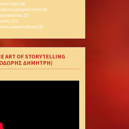
ργαστήριο
(4)
ινηματογραφική τέχνη
(4)
αρουσιάσεις
(2)
αινίες
(35)
αινίες μικρού μήκους
(9)
E ART OF STORYTELLING
ΘΟΔΩΡΗΣ ΔΗΜΗΤΡΗ)