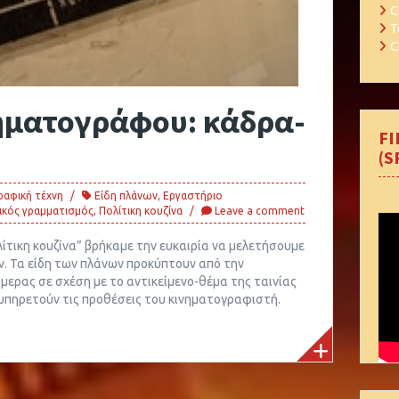
C
Τ
C
ηματογράφου: κάδρα-
FI
(S
ραφική τέχνη
Είδη πλάνων
,
Εργαστήριο
ικός γραμματισμός
,
Πολίτικη κουζίνα
Leave a comment
ίτικη κουζίνα” βρήκαμε την ευκαιρία να μελετήσουμε
ν. Τα είδη των πλάνων προκύπτουν από την
άμερας σε σχέση με το αντικείμενο-θέμα της ταινίας
 υπηρετούν τις προθέσεις του κινηματογραφιστή.