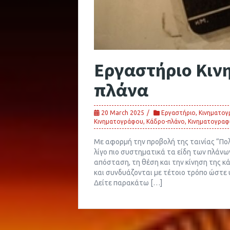
Εργαστήριο Κιν
πλάνα
20 March 2025
Εργαστήριο
,
Κινηματογ
Κινηματογράφου
,
Κάδρο-πλάνο
,
Κινηματογραφ
Με αφορμή την προβολή της ταινίας “Πολ
λίγο πιο συστηματικά τα είδη των πλάνω
απόσταση, τη θέση και την κίνηση της κ
και συνδυάζονται με τέτοιο τρόπο ώστε
Δείτε παρακάτω […]