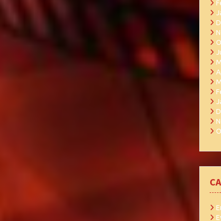
F
J
D
N
O
J
M
A
M
F
J
D
N
O
CA
Ε
Ε