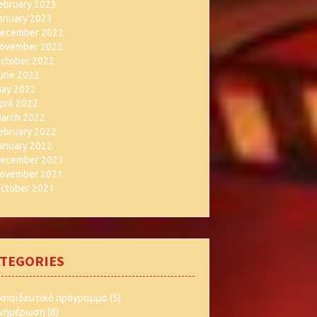
ebruary 2023
anuary 2023
ecember 2022
ovember 2022
ctober 2022
une 2022
ay 2022
pril 2022
arch 2022
ebruary 2022
anuary 2022
ecember 2021
ovember 2021
ctober 2021
TEGORIES
κπαιδευτικό πρόγραμμα
(5)
νημέρωση
(8)