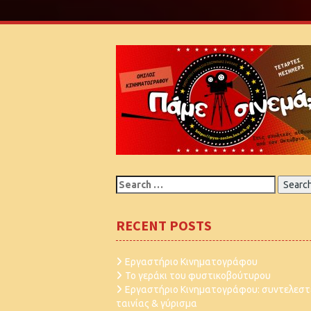
Search
for:
RECENT POSTS
Εργαστήριο Κινηματογράφου
Το γεράκι του φυστικοβούτυρου
Εργαστήριο Κινηματογράφου: συντελεστ
ταινίας & γύρισμα