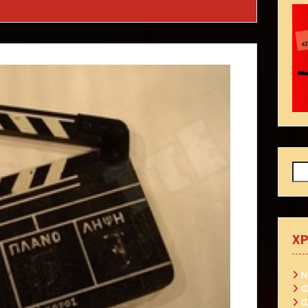
Αν
ΧΡ
Ν
Φ
Φ