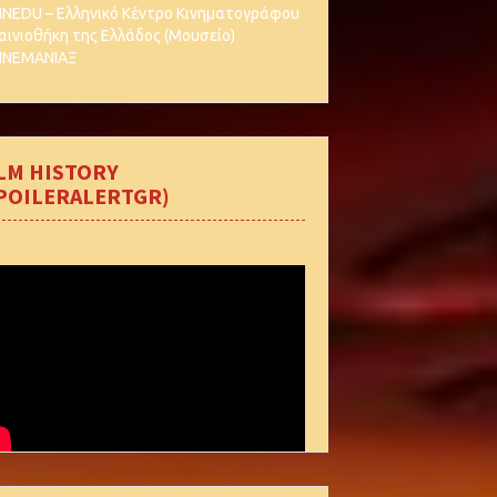
INEDU – Ελληνικό Κέντρο Κινηματογράφου
αινιοθήκη της Ελλάδος (Μουσείο)
INEΜΑΝΙΑΞ
LM HISTORY
POILERALERTGR)