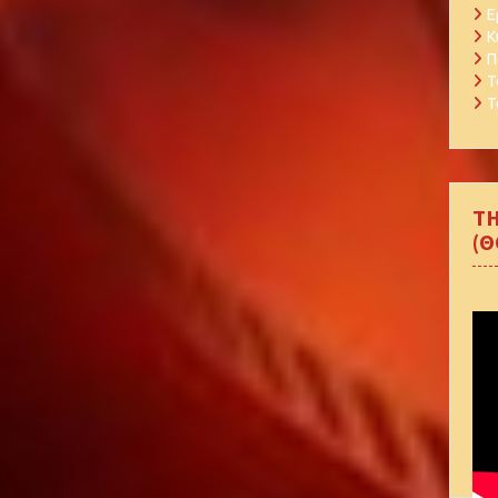
Ε
Κ
Π
Τ
Τ
TH
(