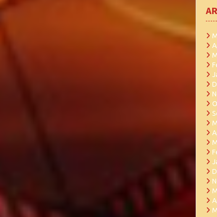
AR
M
A
M
F
J
D
N
O
S
M
A
M
F
J
D
N
M
A
M