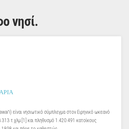
ο νησί.
ΑΡΙΑ
Hawaiʻi) είναι νησιωτικό σύμπλεγμα στον Ειρηνικό ωκεανό
.313 τ.χλμ.[1] και πληθυσμό 1.420.491 κατοίκους
ο 1898 και πήρε το καθεστώς …