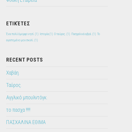
Φιλική Εταιρεία
ΕΤΙΚΈΤΕΣ
Ένα πολύ όμορφο νησί.
(1)
Ιστορία
(1)
Ο ταύρος.
(1)
Πασχαλινά αβγά.
(1)
Το
αγαπημένο μου σκυλί.
(1)
RECENT POSTS
Χαβάη.
Ταύρος.
Αγγλικό μπουλντόγκ.
το πασχα !!!!!
ΠΑΣΧΑΛΙΝΑ ΕΘΙΜΑ