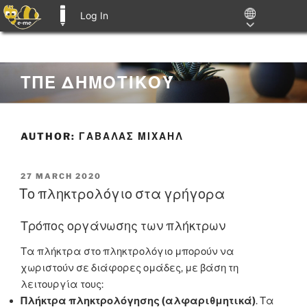
Log In
E-ME BLOGS
Skip
ΤΠΕ ΔΗΜΟΤΙΚΟΎ
to
content
AUTHOR:
ΓΑΒΑΛΑΣ ΜΙΧΑΗΛ
POSTED
27 MARCH 2020
ON
Το πληκτρολόγιο στα γρήγορα
Τρόπος οργάνωσης των πλήκτρων
Τα πλήκτρα στο πληκτρολόγιο μπορούν να
χωριστούν σε διάφορες ομάδες, με βάση τη
λειτουργία τους:
Πλήκτρα πληκτρολόγησης (αλφαριθμητικά)
. Τα